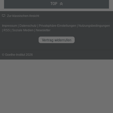
TOP
Zur klassischen Ansicht
Impressum
|
Datenschutz
|
Privatsphäre-Einstellungen
|
Nutzungsbedingungen
|
RSS
|
Soziale Medien
|
Newsletter
Vertrag widerrufen
© Goethe-Institut 2026