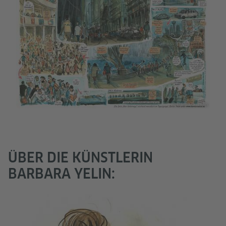
 Yelin
© Barbara Yelin
ÜBER DIE KÜNSTLERIN
BARBARA YELIN: