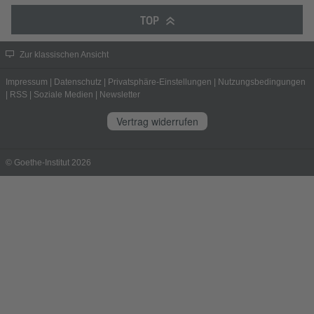
TOP
Zur klassischen Ansicht
Impressum
|
Datenschutz
|
Privatsphäre-Einstellungen
|
Nutzungsbedingungen
|
RSS
|
Soziale Medien
|
Newsletter
Vertrag widerrufen
© Goethe-Institut 2026