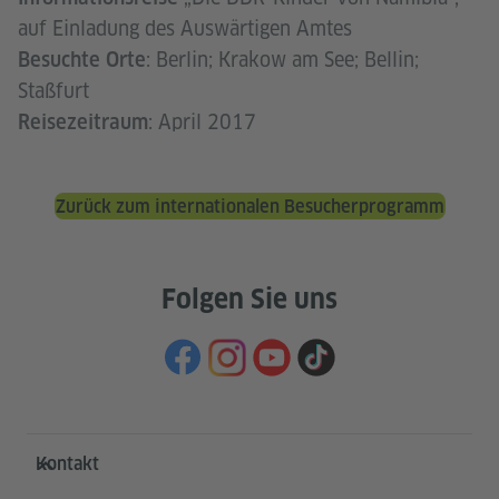
auf Einladung des Auswärtigen Amtes
: Berlin; Krakow am See; Bellin;
Besuchte Orte
Staßfurt
: April 2017
Reisezeitraum
Zurück zum internationalen Besucherprogramm
Folgen Sie uns
Service- und Informationsbereich
Kontakt