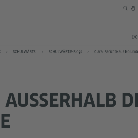
De
k
SCHULWÄRTS!
SCHULWÄRTS!-Blogs
Clara: Berichte aus Kolumb
 AUSSERHALB DER
E