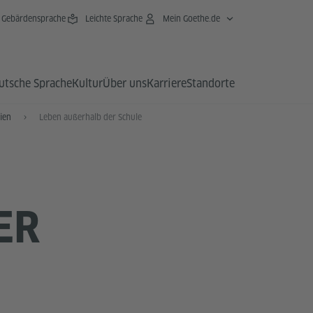
Gebärdensprache
Leichte Sprache
Mein Goethe.de
utsche Sprache
Kultur
Über uns
Karriere
Standorte
ien
Leben außerhalb der Schule
 S