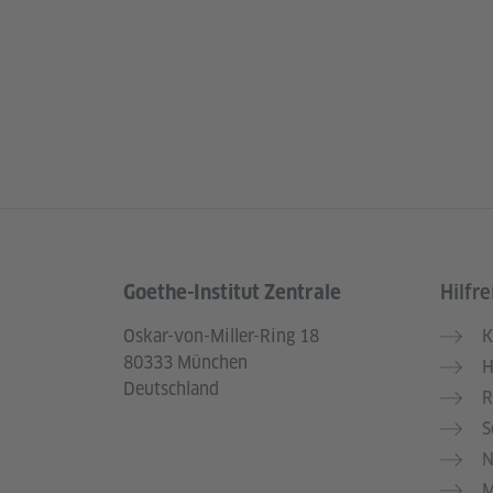
Goethe-Institut Zentrale
Hilfre
Service- und Informationsbereich
Oskar-von-Miller-Ring 18
K
80333 München
H
Deutschland
R
S
N
M