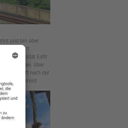
ehnt und bin über
e organisiert
ivatuniversität Eafit
t alles dabei. Über
ich auch oft nach der
lumbien gereist.