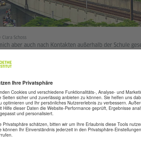
 Clara Schoss
ich aber auch nach Kontakten außerhalb der Schule ges
m auf die Studierendenorganisation MIEO gestoßen. Dies
ne Veranstaltungen für internationale Studierende der Pr
insamen Wanderungen, Stadtviertelbesuchen und Partys is
ch zwei deutsche Mädels kennengelernt, mit denen ich m
nende getroffen habe. Zusammen sind wir auch durch Ko