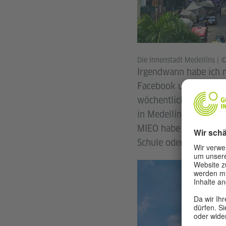
Die Innenstadt Medellíns
|
©
Irgendwann habe ich m
Facebook und Instagra
wöchentlich verschiede
in Medellín. Von geme
MIEO habe ich dann au
Schule oder am Woche