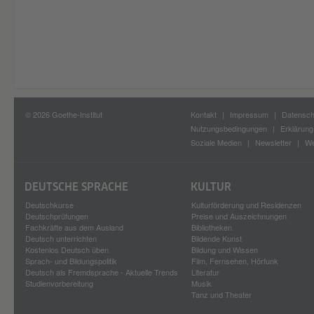
© 2026 Goethe-Institut
Kontakt
Impressum
Datensch
Nutzungsbedingungen
Erklärung 
Soziale Medien
Newsletter
We
DEUTSCHE SPRACHE
KULTUR
Deutschkurse
Kulturförderung und Residenzen
Deutschprüfungen
Preise und Auszeichnungen
Fachkräfte aus dem Ausland
Bibliotheken
Deutsch unterrichten
Bildende Kunst
Kostenlos Deutsch üben
Bildung und Wissen
Sprach- und Bildungspolitik
Film, Fernsehen, Hörfunk
Deutsch als Fremdsprache - Aktuelle Trends
Literatur
Studienvorbereitung
Musik
Tanz und Theater