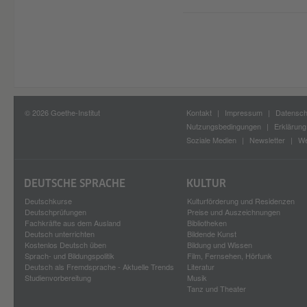
© 2026 Goethe-Institut
Kontakt
Impressum
Datensch
Nutzungsbedingungen
Erklärung 
Soziale Medien
Newsletter
We
DEUTSCHE SPRACHE
KULTUR
Deutschkurse
Kulturförderung und Residenzen
Deutschprüfungen
Preise und Auszeichnungen
Fachkräfte aus dem Ausland
Bibliotheken
Deutsch unterrichten
Bildende Kunst
Kostenlos Deutsch üben
Bildung und Wissen
Sprach- und Bildungspolitik
Film, Fernsehen, Hörfunk
Deutsch als Fremdsprache - Aktuelle Trends
Literatur
Studienvorbereitung
Musik
Tanz und Theater