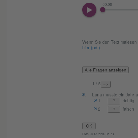
00:00
Wenn Sie den Text mitlesen m
hier (pdf)
.
Alle Fragen anzeigen
1 / 5
=>
Lana musste ein Jahr a
richtig
?
falsch
?
OK
Foto: © Antonia Bruns