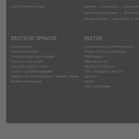
© 2026 Goethe-Institut
Kontakt
Impressum
Datensch
Nutzungsbedingungen
Erklärung 
Soziale Medien
Newsletter
We
DEUTSCHE SPRACHE
KULTUR
Deutschkurse
Kulturförderung und Residenzen
Deutschprüfungen
Preise und Auszeichnungen
Fachkräfte aus dem Ausland
Bibliotheken
Deutsch unterrichten
Bildende Kunst
Kostenlos Deutsch üben
Bildung und Wissen
Sprach- und Bildungspolitik
Film, Fernsehen, Hörfunk
Deutsch als Fremdsprache - Aktuelle Trends
Literatur
Studienvorbereitung
Musik
Tanz und Theater