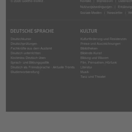
© 2026 Goethe-Institut
Kontakt
Impressum
Datensch
Nutzungsbedingungen
Erklärung 
Soziale Medien
Newsletter
We
DEUTSCHE SPRACHE
KULTUR
Deutschkurse
Kulturförderung und Residenzen
Deutschprüfungen
Preise und Auszeichnungen
Fachkräfte aus dem Ausland
Bibliotheken
Deutsch unterrichten
Bildende Kunst
Kostenlos Deutsch üben
Bildung und Wissen
Sprach- und Bildungspolitik
Film, Fernsehen, Hörfunk
Deutsch als Fremdsprache - Aktuelle Trends
Literatur
Studienvorbereitung
Musik
Tanz und Theater