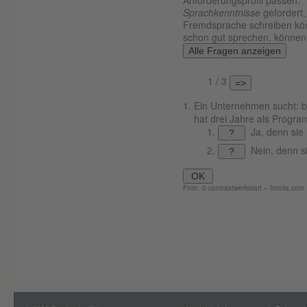
Anforderungsprofil passen.“
Sprachkenntnisse
gefordert,
Fremdsprache schreiben könn
schon gut sprechen, können 
Alle Fragen anzeigen
1 / 3
=>
Ein Unternehmen sucht: b
hat drei Jahre als Program
Ja, denn sie 
?
Nein, denn s
?
OK
Foto: © contrastwerkstatt – fotolia.com