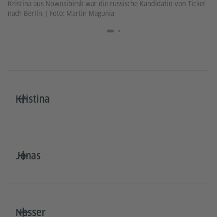
Kr
Kristina aus Nowosibirsk war die russische Kandidatin von Ticket
De
nach Berlin.
|
Foto: Martin Magunia
Kristina
Jonas
Nasser