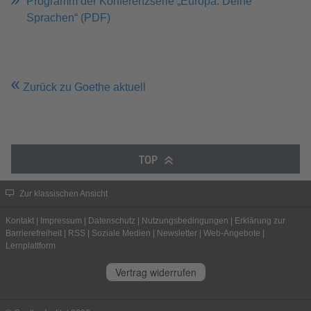
Programm der Konferenzserie „Europa. Deine
Sprachen“ (PDF)
Zurück zu Goethe aktuell
TOP
Zur klassischen Ansicht
Kontakt
|
Impressum
|
Datenschutz
|
Nutzungsbedingungen
|
Erklärung zur
Barrierefreiheit
|
RSS
|
Soziale Medien
|
Newsletter
|
Web-Angebote
|
Lernplattform
Vertrag widerrufen