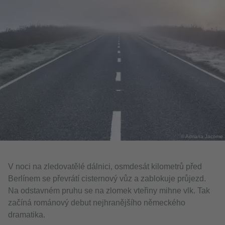
© Adriana Jacome
V noci na zledovatělé dálnici, osmdesát kilometrů před
Berlínem se převrátí cisternový vůz a zablokuje průjezd.
Na odstavném pruhu se na zlomek vteřiny mihne vlk. Tak
začíná románový debut nejhranějšího německého
dramatika.