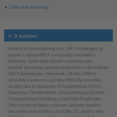
►
Další naše knižní tipy
O autorovi
Roland Schimmelpfennig (nar. 1967 v Göttingen) je
jedním z nejhranějších současných dramatiků v
Německu. Delší dobu působil v Istanbulu jako
novinář, po návratu vystudoval divadelní režii na škole
Otto Falckenberga v Mnichově. Od roku 1996 je
nezávislým autorem a od roku 2000 píše pro velká
divadla jako je Deutsches Schauspielhaus Zürich,
Deutsches Theater Berlin, Schauspielhaus Bochum,
Schauspielhaus Hamburg a Vídeňský Burgtheater.
Jeho románový debut s názvem Jednoho jasného
mrazivého rána v lednu na začátku 21. století z roku