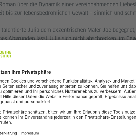
r Roman über die Dynamik einer vereinnahmenden Liebes
it bis zur lebensbedrohlichen Gewalt – sinnlich und sc
, talentierte Julia dem exzentrischen Maler Joe begegnet
oes Abgründen lässt Julia sich nicht abschrecken, im Ge
en? Als sie ihm schließlich in seine abgeschiedene Hütte
 dass die Wahrheit nicht mehr zu verbergen ist.
lgt in einer rasanten Handlung minutiös die Motive und 
eit und zeigt, dass häusliche Gewalt jede und jeden von
n 1982 in Graz, lebt und arbeitet als Autorin und Schre
Gemeinsam mit
Herausgeberin des Foto- & 
Alain Barbero
mehrerer Anthologien. Zuletzt erschien der Roman
Friss 
einen Auszug aus
Eskalationsstufen
erhielt sie den Maria
er Stadt Linz.