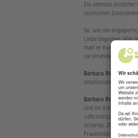
Ein atemlos erzählte
idyllischen Zweisamke
So, wie die engagierte
Liebe beginnen. Von J
malt er nur tote Frau
sie einander so nahe,
verfo
Barbara Rieger
emotionaler Abhängigk
gebore
Barbara Rieger
und im Almtal (OÖ). 
cafe.entropy.at
sowie 
Scheriau 2020). Für 
Frauenliteraturpreis d