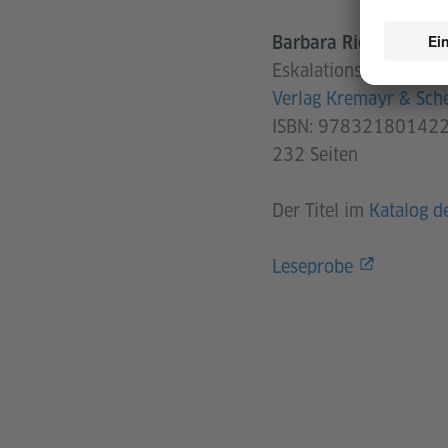
Barbara Rieger
Eskalationsstufen
Verlag Kremayr & Sch
ISBN: 97832180142
232 Seiten
Der Titel im
Katalog d
Leseprobe