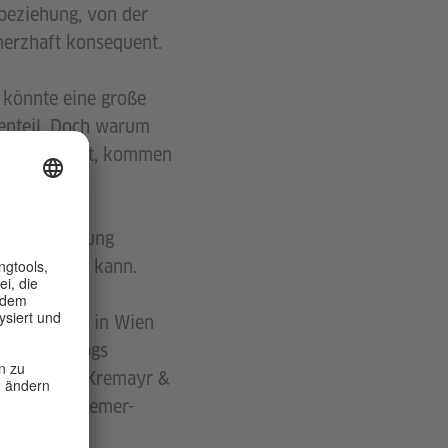
beziehung, von der
hmerzhaft konsequent.
, könnte eine große
genteil. Doch warum
 im Wald folgt, kommen
die Entwicklung
 uns treffen kann.
ibpädagogin in Wien
Literaturblogs
oder stirb
(Kremayr &
nne von Willemer-