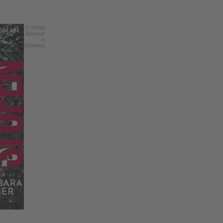
© Verlag
Kremayr
&
Scheriau