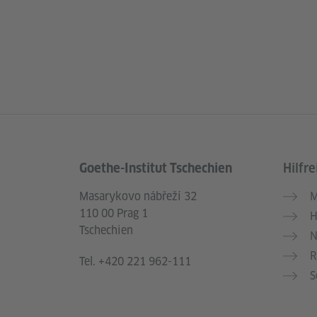
Goethe-Institut Tschechien
Hilfre
Service- und Informationsbereich
Masarykovo nábřeží 32
M
110 00 Prag 1
H
Tschechien
N
R
Tel.
+420 221 962-111
S