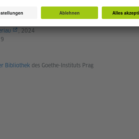
eriau
, 2024
29
er Bibliothek
des Goethe-Instituts Prag