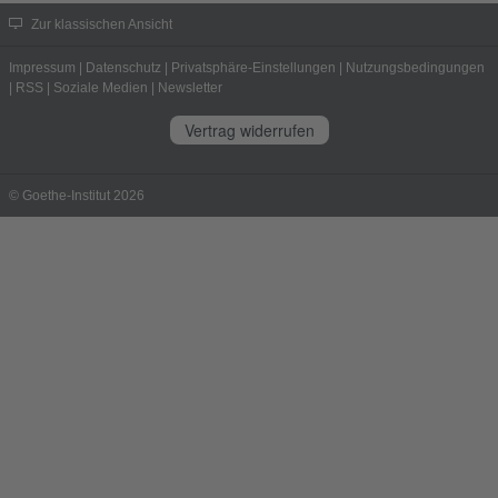
Zur klassischen Ansicht
Impressum
|
Datenschutz
|
Privatsphäre-Einstellungen
|
Nutzungsbedingungen
|
RSS
|
Soziale Medien
|
Newsletter
Vertrag widerrufen
© Goethe-Institut 2026