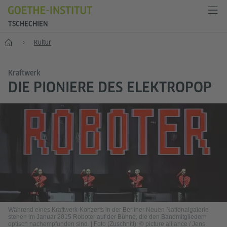
TSCHECHIEN
Start
Kultur
Kraftwerk
DIE PIONIERE DES ELEKTROPOP
Während eines Kraftwerk-Konzerts in der Berliner Neuen Nationalgalerie
stehen im Januar 2015 Roboter auf der Bühne, die den Bandmitgliedern
optisch nachempfunden sind.
|
Foto (Zuschnitt): © picture alliance / Jens