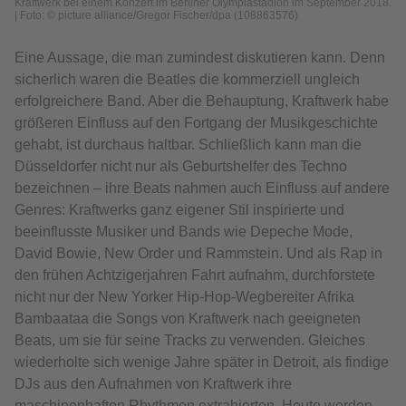
Kraftwerk bei einem Konzert im Berliner Olympiastadion im September 2018.
| Foto: © picture alliance/Gregor Fischer/dpa (108863576)
Eine Aussage, die man zumindest diskutieren kann. Denn
sicherlich waren die Beatles die kommerziell ungleich
erfolgreichere Band. Aber die Behauptung, Kraftwerk habe
größeren Einfluss auf den Fortgang der Musikgeschichte
gehabt, ist durchaus haltbar. Schließlich kann man die
Düsseldorfer nicht nur als Geburtshelfer des Techno
bezeichnen – ihre Beats nahmen auch Einfluss auf andere
Genres: Kraftwerks ganz eigener Stil inspirierte und
beeinflusste Musiker und Bands wie Depeche Mode,
David Bowie, New Order und Rammstein. Und als Rap in
den frühen Achtzigerjahren Fahrt aufnahm, durchforstete
nicht nur der New Yorker Hip-Hop-Wegbereiter Afrika
Bambaataa die Songs von Kraftwerk nach geeigneten
Beats, um sie für seine Tracks zu verwenden. Gleiches
wiederholte sich wenige Jahre später in Detroit, als findige
DJs aus den Aufnahmen von Kraftwerk ihre
maschinenhaften Rhythmen extrahierten. Heute werden