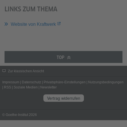
LINKS ZUM THEMA
Website von Kraftwerk
TOP
Zur klassischen Ansicht
Impressum
|
Datenschutz
|
Privatsphäre-Einstellungen
|
Nutzungsbedingungen
|
RSS
|
Soziale Medien
|
Newsletter
Vertrag widerrufen
© Goethe-Institut 2026