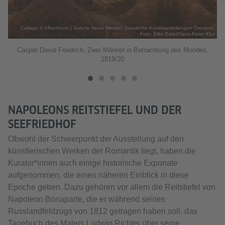
lke
Collage © Albertinum | Galerie Neue Meister, Staatliche Kunstsammlungen Dresden,
lut
Foto: Elke Estel/Hans-Peter Klut
Caspar David Friedrich, Zwei Männer in Betrachtung des Mondes,
1819/20
NAPOLEONS REITSTIEFEL UND DER
SEEFRIEDHOF
Obwohl der Schwerpunkt der Ausstellung auf den
künstlerischen Werken der Romantik liegt, haben die
Kurator*innen auch einige historische Exponate
aufgenommen, die einen näheren Einblick in diese
Epoche geben. Dazu gehören vor allem die Reitstiefel von
Napoleon Bonaparte, die er während seines
Russlandfeldzugs von 1812 getragen haben soll, das
Tagebuch des Malers Ludwig Richter über seine