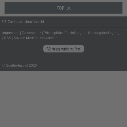
TOP
Zur klassischen Ansicht
Impressum
|
Datenschutz
|
Privatsphäre-Einstellungen
|
Nutzungsbedingungen
|
RSS
|
Soziale Medien
|
Newsletter
Vertrag widerrufen
© Goethe-Institut 2026