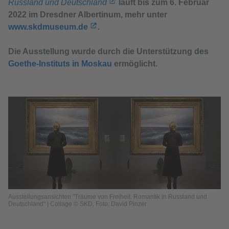
Russland und Deutschland
läuft bis zum 6. Februar
2022 im Dresdner Albertinum, mehr unter
www.skdmuseum.de
.
Die Ausstellung wurde durch die Unterstützung des
Goethe-Instituts in Moskau
ermöglicht.
Ausstellungsansichten "Träume von Freiheit. Romantik in Russland und
Deutschland" | Collage © SKD, Foto: David Pinzer