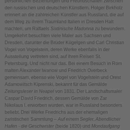
persönlichen Beziehungen und Freundschaften zwischen
den russischen und deutschen Künstlern. Holger Birkholz
erinnert an die zahlreichen Künstler aus Russland, die auf
dem Weg zu ihrem Traumland Italien in Dresden Halt
machten, um Raffaels
Sixtinische Madonna
zu bewundern.
Umgekehrt besuchten viele Maler aus Sachsen und
Dresden, darunter die Brüder Kügelgen und Carl Christian
Vogel von Vogelstein, deren Werke ebenfalls in der
Ausstellung vertreten sind, auf ihren Reisen St.
Petersburg. Und nicht nur das. Bei einem Besuch in Rom
malten Alexander Iwanow und Friedrich Overbeck
gemeinsam, ebenso wie Vogel von Vogelstein und Orest
Adamowitsch Kiprenski, bekannt für das Gemälde
Zeitungsleser in Neapel
von 1831. Der Landschaftsmaler
Caspar David Friedrich, dessen Gemälde von Zar
Nikolaus I. erworben wurden, war in Russland besonders
beliebt. Drei Werke Friedrichs aus der ehemaligen
zaristischen Sammlung –
Auf einem Segler
,
Abendlicher
Hafen - die Geschwister
(beide 1820) und
Mondaufgang