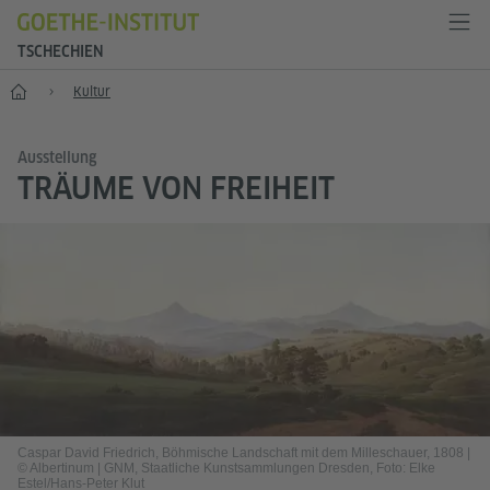
TSCHECHIEN
Start
Kultur
Ausstellung
TRÄUME VON FREIHEIT
Caspar David Friedrich, Böhmische Landschaft mit dem Milleschauer, 1808
|
© Albertinum | GNM, Staatliche Kunstsammlungen Dresden, Foto: Elke
Estel/Hans-Peter Klut