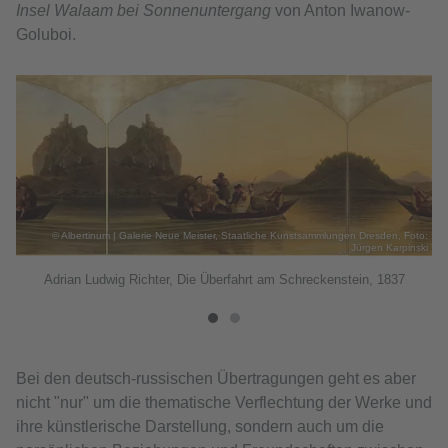
Insel Walaam bei Sonnenuntergang
von Anton Iwanow-
Goluboi.
© Albertinum | Galerie Neue Meister, Staatliche Kunstsammlungen Dresden, Foto:
kau
Jürgen Karpinski
Adrian Ludwig Richter, Die Überfahrt am Schreckenstein, 1837
Bei den deutsch-russischen Übertragungen geht es aber
nicht "nur" um die thematische Verflechtung der Werke und
ihre künstlerische Darstellung, sondern auch um die