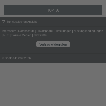
TOP
Zur klassischen Ansicht
Impressum
|
Datenschutz
|
Privatsphäre-Einstellungen
|
Nutzungsbedingungen
|
RSS
|
Soziale Medien
|
Newsletter
Vertrag widerrufen
© Goethe-Institut 2026