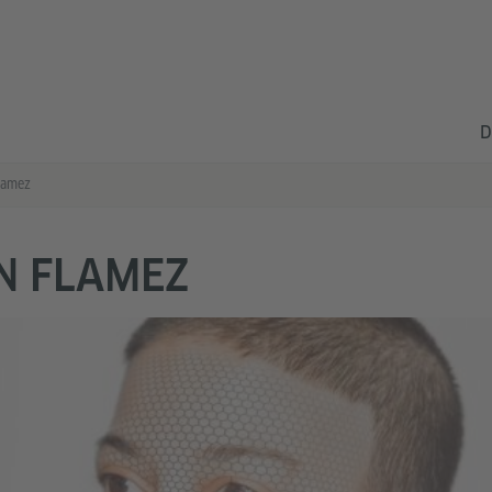
D
lamez
N FLAMEZ