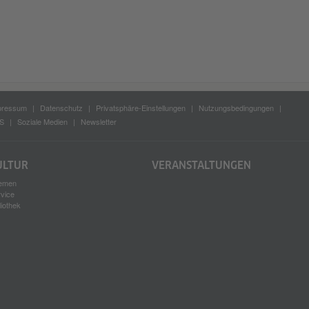
pressum
Datenschutz
Privatsphäre-Einstellungen
Nutzungsbedingungen
S
Soziale Medien
Newsletter
ULTUR
VERANSTALTUNGEN
emen
rvice
liothek