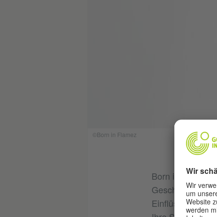
©Born in Flamez
Born in Flamez e
Geschlecht. Ihre
Einflüssen, von 
Ihre Stücke brac