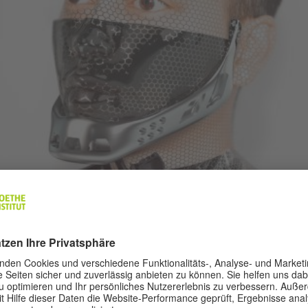
ntziehen sich sowohl der Einordnung in ein Genre als au
 Musik schöpfen sie aus einer abwechslungsreichen Pale
destruktiver Clubmusik, Lo-fi Pop und Grime bis hin zu k
hten sie bei den Labels Infinite Machine, Monkeytown 