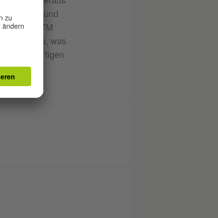
u Elsewhere und
 Festival CTM
Love“ heraus, was
er gegenwärtigen