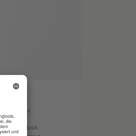
ch der in ein
tte an
lassischer Musik.
und UnReal heraus