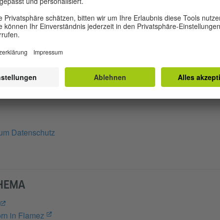
mit den Projekten WWWings, Ziúr, Modeselektor, Perero
. Dieses Jahr nahmen sie auch als Kurator am Berliner
achten sie ein neues Projekt mit dem Namen „Impossible 
n und Taktiken der queeren Liebe vor dem Hintergrund d
tion thematisiert.
zum Datenschutz
THEMA
rn in Flamez