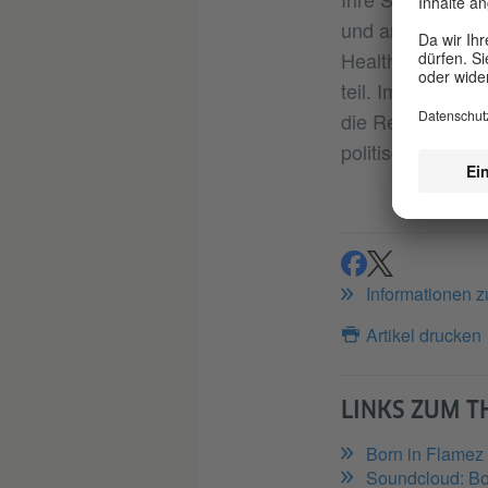
und arbeiteten 
Health zusammen
teil. Im Juni br
die Restriktione
politischen Situa
teilen
teilen
Informationen 
Artikel drucken
LINKS ZUM 
Born in Flamez
Soundcloud: Bo