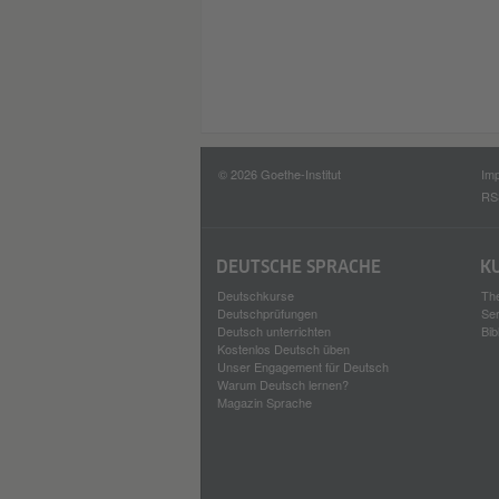
© 2026 Goethe-Institut
Im
RS
DEUTSCHE SPRACHE
K
Deutschkurse
Th
Deutschprüfungen
Se
Deutsch unterrichten
Bib
Kostenlos Deutsch üben
Unser Engagement für Deutsch
Warum Deutsch lernen?
Magazin Sprache