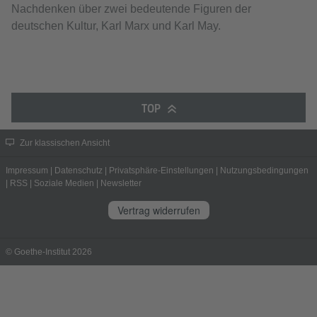
Nachdenken über zwei bedeutende Figuren der
deutschen Kultur, Karl Marx und Karl May.
TOP
Zur klassischen Ansicht
Impressum
|
Datenschutz
|
Privatsphäre-Einstellungen
|
Nutzungsbedingungen
|
RSS
|
Soziale Medien
|
Newsletter
Vertrag widerrufen
© Goethe-Institut 2026