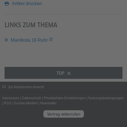
Artikel drucken
LINKS ZUM THEMA
Manifesta 16 Ruhr
TOP
Zur klassischen Ansicht
Impressum
|
Datenschutz
|
Privatsphäre-Einstellungen
|
Nutzungsbedingungen
|
RSS
|
Soziale Medien
|
Newsletter
Vertrag widerrufen