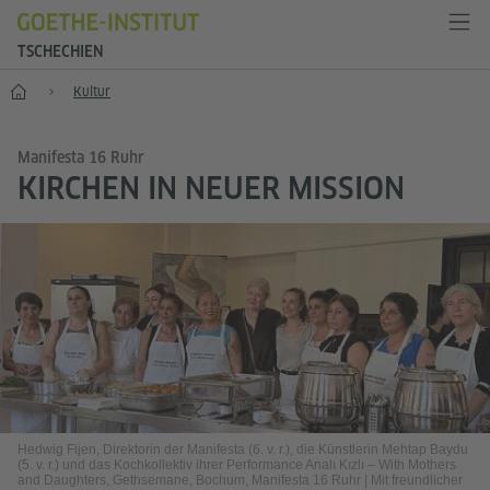
TSCHECHIEN
Start
Kultur
Manifesta 16 Ruhr
KIRCHEN IN NEUER MISSION
Hedwig Fijen, Direktorin der Manifesta (6. v. r.), die Künstlerin Mehtap Baydu
(5. v. r.) und das Kochkollektiv ihrer Performance Analı Kızlı – With Mothers
and Daughters, Gethsemane, Bochum, Manifesta 16 Ruhr
|
Mit freundlicher