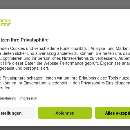
 Veranstaltungsorte werden wir nach den Sommerferien 
e die Filme selbst vorstellen. Unter dem folgenden Link 
gebotenen Filmen, zusammen mit Filmtrailern und prakti
 für Schulen - DAS FILMFEST
(PDF, 1 MB)
n von
Planet Willy
) verfügen über tschechische Untertitel
alle Altersgruppen mit. Für eine einfachere Integrierung
 Ihnen spezielle
, die wir zusamme
Unterrichtsunterlagen
zur Verfügung.
blätter in Ihrem Unterricht einsetzen können und wo Sie 
ht finden, stellen wir Ihnen außerdem in zwei
Online-Inf
. Die Einladungen dazu erhalten
s von 16 bis 17 Uhr vor