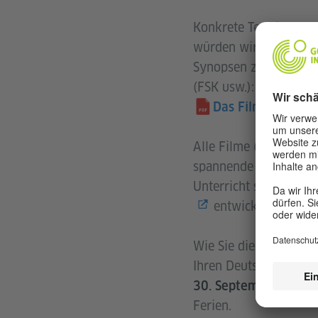
Konkrete Termine und
würden wir Ihnen gern
Synopsen zu allen an
(FSK usw.):
Das Filmprogramm
Alle Filme (abgesehe
spannende Themen für 
Unterricht stellen wir
entwickelt haben, 
Wie Sie diese Arbeits
Ihren Deutschunterric
30. September jeweil
Ferien.