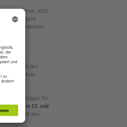
kommunizieren. Jetzt
finden Sie kurze
schen Informationen
 und bringen
 der Filme in den
n mit
Aeroškola
weitere Unterlagen für
oterminen am 15. und
 Sie auch nach den