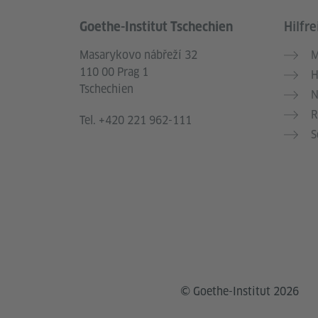
Goethe-Institut Tschechien
Hilfre
Service- und Informationsbereich
Masarykovo nábřeží 32
M
110 00 Prag 1
H
Tschechien
N
R
Tel.
+420 221 962-111
S
© Goethe-Institut 2026