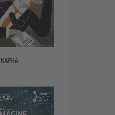
Illustration by Roberto Maján
 KAFKA