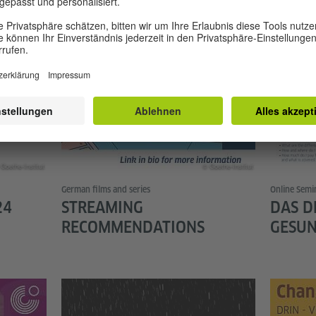
Goethe-Institut
© Goethe-Institut
German films and series
Online Semi
24
STREAMING
DAS D
RECOMMENDATIONS
GESUN