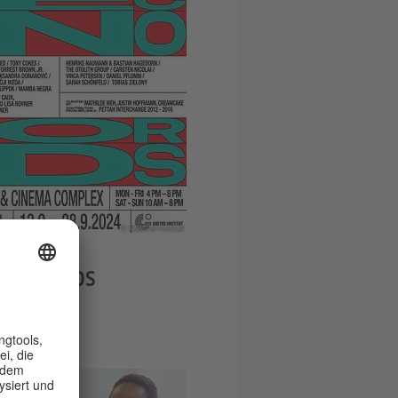
© Goethe-Institut
tember
NO WORLDS