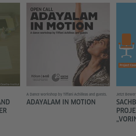
Goethe-Institut
© Goethe-Institut
A Dance workshop by Tiffani Achilleas and guests.
Jetzt Bewer
AND
ADAYALAM IN MOTION
SACHB
ER
PROJE
„VORI