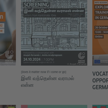
Goethe-Institut
© Anujah Fernando
[Does it matter now if I come or go]
VOCAT
இனி வந்தென்ன வராமல்
OPPOR
என்ன
GERM