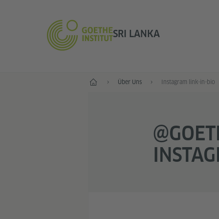
SRI LANKA
Start
Über Uns
Instagram link-in-bio
@GOETH
INSTA