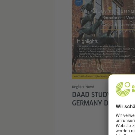
© D
Register Now!
DAAD STUDY IN
GERMANY DAY