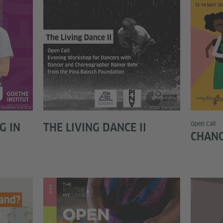
Goethe-Institut
© Milan Kampfer
Open Call
G IN
THE LIVING DANCE II
CHANG