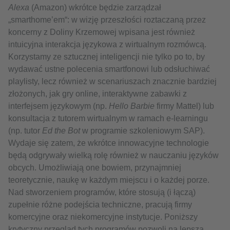
Alexa
(Amazon) wkrótce będzie zarządzał
„smarthome’em“: w wizję przeszłości roztaczaną przez
koncerny z Doliny Krzemowej wpisana jest również
intuicyjna interakcja językowa z wirtualnym rozmówcą.
Korzystamy ze sztucznej inteligencji nie tylko po to, by
wydawać ustne polecenia smartfonowi lub odsłuchiwać
playlisty, lecz również w scenariuszach znacznie bardziej
złożonych, jak gry online, interaktywne zabawki z
interfejsem językowym (np.
Hello Barbie
firmy Mattel) lub
konsultacja z tutorem wirtualnym w ramach e-learningu
(np. tutor
Ed the Bot
w programie szkoleniowym SAP).
Wydaje się zatem, że wkrótce innowacyjne technologie
będą odgrywały wielką rolę również w nauczaniu języków
obcych. Umożliwiają one bowiem, przynajmniej
teoretycznie, naukę w każdym miejscu i o każdej porze.
Nad stworzeniem programów, które stosują (i łączą)
zupełnie różne podejścia techniczne, pracują firmy
komercyjne oraz niekomercyjne instytucje. Poniższy
krytyczny przegląd tych programów pozwoli na lepszą