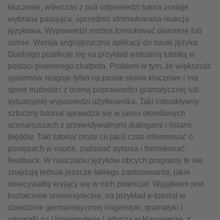
kluczowe, wówczas z puli odpowiedzi tutora zostaje
wybrana pasująca, uprzednio sformułowana reakcja
językowa. Wypowiedzi można formułować pisemnie lub
ustnie. Wersja anglojęzyczna aplikacji do nauki języka
Duolingo posiłkuje się na przykład wirtualną tutorką w
postaci pisemnego chatbota. Problem w tym, że większość
systemów reaguje tylko na proste słowa kluczowe i ma
spore trudności z oceną poprawności gramatycznej lub
sytuacyjnej wypowiedzi użytkownika. Taki interaktywny
sztuczny tutorial sprawdza się w jasno określonych
scenariuszach z przewidywalnymi dialogami i listami
błędów. Taki tutorial może co jakiś czas informować o
postępach w nauce, zadawać pytania i formułować
feedback. W nauczaniu języków obcych programy te nie
znajdują jednak jeszcze takiego zastosowania, jakie
obiecywałby kryjący się w nich potencjał. Wyjątkiem jest
kształcenie uniwersyteckie, na przykład e-tutorial w
dziedzinie germanistycznej lingwistyki, gramatyki i
ortografii na Uniwersytecie Leibniza w Hanowerze, z