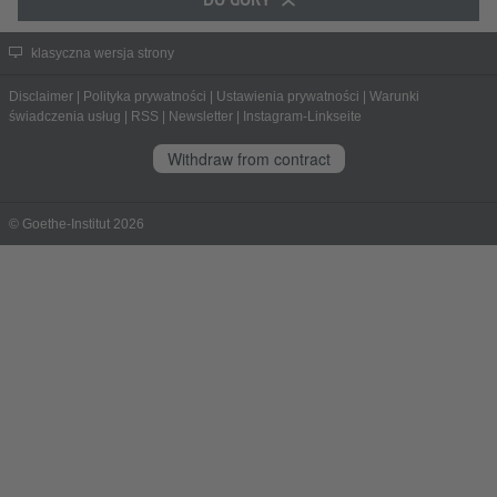
klasyczna wersja strony
Disclaimer
|
Polityka prywatności
|
Ustawienia prywatności
|
Warunki
świadczenia usług
|
RSS
|
Newsletter
|
Instagram-Linkseite
Withdraw from contract
© Goethe-Institut 2026