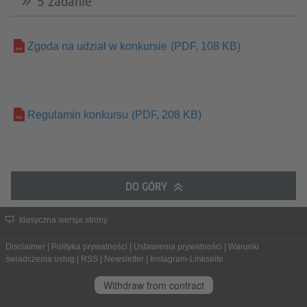
5 zadanie
Zgoda na udział w konkursie
(PDF, 108 KB)
Regulamin konkursu
(PDF, 208 KB)
DO GÓRY
klasyczna wersja strony
Disclaimer
|
Polityka prywatności
|
Ustawienia prywatności
|
Warunki
świadczenia usług
|
RSS
|
Newsletter
|
Instagram-Linkseite
Withdraw from contract