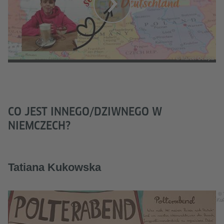
© Marcel Ociepa
CO JEST INNEGO/DZIWNEGO W
NIEMCZECH?
Tatiana Kukowska
© 
Ku