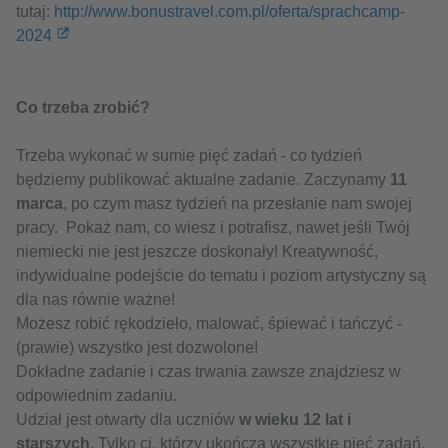
tutaj:
http://www.bonustravel.com.pl/oferta/sprachcamp-
2024
Co trzeba zrobić?
Trzeba wykonać w sumie pięć zadań - co tydzień
będziemy publikować aktualne zadanie. Zaczynamy
11
marca
, po czym masz tydzień na przesłanie nam swojej
pracy. Pokaż nam, co wiesz i potrafisz, nawet jeśli Twój
niemiecki nie jest jeszcze doskonały! Kreatywność,
indywidualne podejście do tematu i poziom artystyczny są
dla nas równie ważne!
Możesz robić rękodzieło, malować, śpiewać i tańczyć -
(prawie) wszystko jest dozwolone!
Dokładne zadanie i czas trwania zawsze znajdziesz w
odpowiednim zadaniu.
Udział jest otwarty dla uczniów
w wieku 12 lat i
starszych.
Tylko ci, którzy ukończą wszystkie pięć zadań,