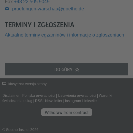
Fax
+48 22 505 9049
pruefungen-warschau@goethe.de
TERMINY I ZGŁOSZENIA
Aktualne terminy egzaminów i informacje o zgłoszeniach
DO GÓRY
klasyczna wersja strony
Disclaimer
|
Polityka prywatności
|
Ustawienia prywatności
|
Warunki
świadczenia usług
|
RSS
|
Newsletter
|
Instagram-Linkseite
Withdraw from contract
© Goethe-Institut 2026