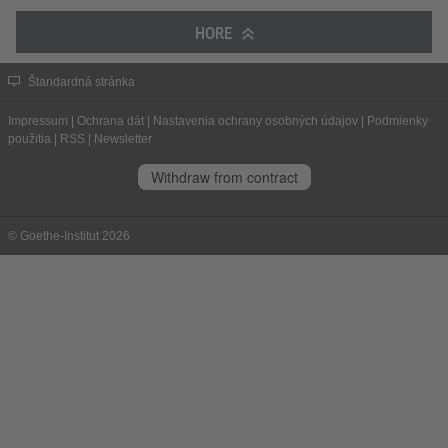
HORE
Štandardná stránka
Impressum
|
Ochrana dát
|
Nastavenia ochrany osobných údajov
|
Podmienky
použitia
|
RSS
|
Newsletter
Withdraw from contract
© Goethe-Institut 2026