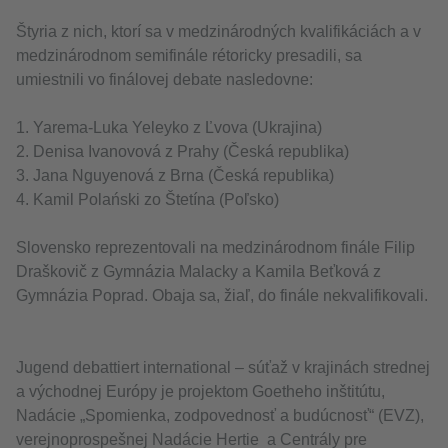
Štyria z nich, ktorí sa v medzinárodných kvalifikáciách a v
medzinárodnom semifinále rétoricky presadili, sa
umiestnili vo finálovej debate nasledovne:
1. Yarema-Luka Yeleyko z Ľvova (Ukrajina)
2. Denisa Ivanovová z Prahy (Česká republika)
3. Jana Nguyenová z Brna (Česká republika)
4. Kamil Polański zo Štetína (Poľsko)
Slovensko reprezentovali na medzinárodnom finále Filip
Draškovič z Gymnázia Malacky a Kamila Beťková z
Gymnázia Poprad. Obaja sa, žiaľ, do finále nekvalifikovali.
Jugend debattiert international – súťaž v krajinách strednej
a východnej Európy je projektom Goetheho inštitútu,
Nadácie „Spomienka, zodpovednosť a budúcnosť“ (EVZ),
verejnoprospešnej Nadácie Hertie a Centrály pre