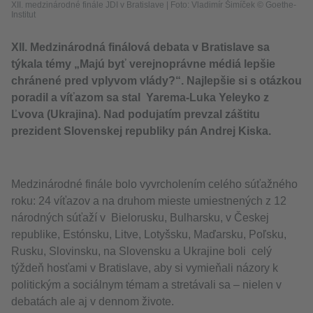
XII. medzinárodné finále JDI v Bratislave
|
Foto: Vladimír Šimíček © Goethe-
Institut
XII. Medzinárodná finálová debata v Bratislave sa
týkala témy „Majú byť verejnoprávne médiá lepšie
chránené pred vplyvom vlády?“. Najlepšie si s otázkou
poradil a víťazom sa stal Yarema-Luka Yeleyko z
Ľvova (Ukrajina). Nad podujatím prevzal záštitu
prezident Slovenskej republiky pán Andrej Kiska.
Medzinárodné finále bolo vyvrcholením celého súťažného
roku: 24 víťazov a na druhom mieste umiestnených z 12
národných súťaží v Bielorusku, Bulharsku, v Českej
republike, Estónsku, Litve, Lotyšsku, Maďarsku, Poľsku,
Rusku, Slovinsku, na Slovensku a Ukrajine boli celý
týždeň hosťami v Bratislave, aby si vymieňali názory k
politickým a sociálnym témam a stretávali sa – nielen v
debatách ale aj v dennom živote.