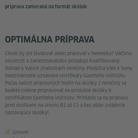
príprava zameraná na formát skúšok
OPTIMÁLNA PRÍPRAVA
Chceli by ste študovať alebo pracovať v Nemecku? Väčšina
univerzít a zamestnávateľov požaduje kvalifikovaný
doklad o Vašich znalostiach nemčiny. Poslúžia Vám k tomu
medzinárodne uznávané certifikáty Goetheho inštitútu.
Počas našich prípravných hodín na skúšky z nemčiny sa
budete cielene pripravovať na príslušné skúšky k
certifikátom Goetheho inštitútu. Prihláste sa na prípravu
pred skúškami na úrovni B1 až C1 a bez obáv zvládnite
nastávajúce skúšky!
Úroveň
Kursdetails