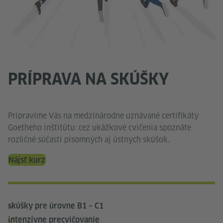
PRÍPRAVA NA SKÚŠKY
Pripravíme Vás na medzinárodne uznávané certifikáty
Goetheho inštitútu: cez ukážkové cvičenia spoznáte
rozličné súčasti písomných aj ústnych skúšok.
Nájsť kurz
skúšky pre úrovne B1 – C1
intenzívne precvičovanie