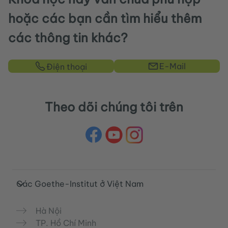
hoặc các bạn cần tìm hiểu thêm
các thông tin khác?
E-Mail
Điện thoại
Theo dõi chúng tôi trên
Service- und Informationsbereich
Các Goethe-Institut ở Việt Nam
Hà Nội
TP. Hồ Chí Minh