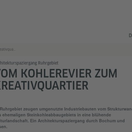
D
Vom Kohlerevier zum Kreativquartier
hitekturspaziergang Ruhrgebiet
VOM KOHLEREVIER ZUM
REATIVQUARTIER
 Ruhrgebiet zeugen umgenutzte Industriebauten vom Strukturwan
s ehemaligen Steinkohleabbaugebiets in eine blühende
lturlandschaft. Ein Architekturspaziergang durch Bochum und
sen.