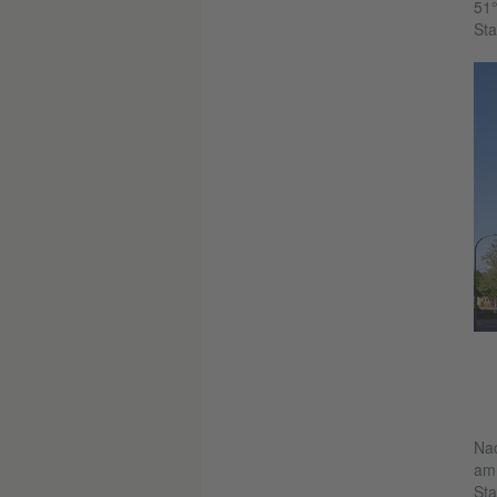
51°
Sta
Nac
am 
Sta