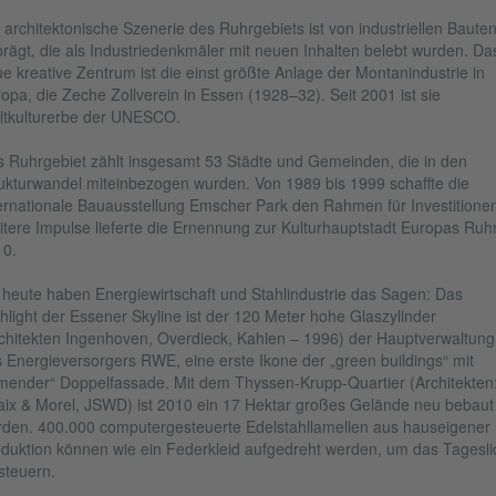
 architektonische Szenerie des Ruhrgebiets ist von industriellen Baute
rägt, die als Industriedenkmäler mit neuen Inhalten belebt wurden. Da
e kreative Zentrum ist die einst größte Anlage der Montanindustrie in
opa, die Zeche Zollverein in Essen (1928–32). Seit 2001 ist sie
tkulturerbe der UNESCO.
 Ruhrgebiet zählt insgesamt 53 Städte und Gemeinden, die in den
ukturwandel miteinbezogen wurden. Von 1989 bis 1999 schaffte die
ernationale Bauausstellung Emscher Park den Rahmen für Investitionen
tere Impulse lieferte die Ernennung zur Kulturhauptstadt Europas Ruh
10.
 heute haben Energiewirtschaft und Stahlindustrie das Sagen: Das
hlight der Essener Skyline ist der 120 Meter hohe Glaszylinder
chitekten Ingenhoven, Overdieck, Kahlen – 1996) der Hauptverwaltung
 Energieversorgers RWE, eine erste Ikone der „green buildings“ mit
mender“ Doppelfassade. Mit dem Thyssen-Krupp-Quartier (Architekten
ix & Morel, JSWD) ist 2010 ein 17 Hektar großes Gelände neu bebaut
den. 400.000 computergesteuerte Edelstahllamellen aus hauseigener
duktion können wie ein Federkleid aufgedreht werden, um das Tagesli
steuern.