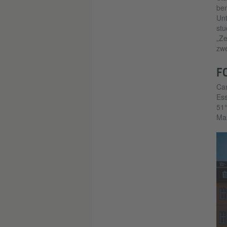
be
Unt
stu
„Ze
Foto: stark Architektur
zwe
F
Cam
Es
51°
Max