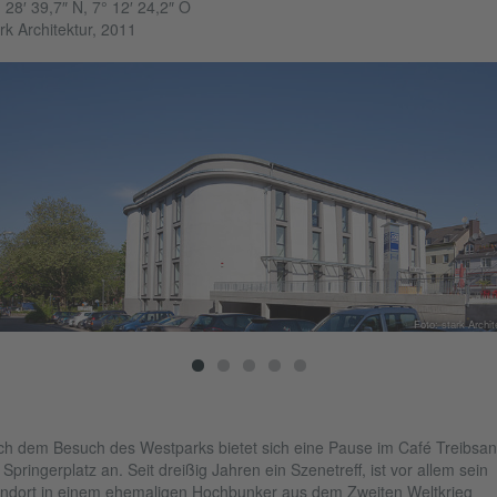
 28′ 39,7″ N, 7° 12′ 24,2″ O
rk Architektur, 2011
Foto: stark Archit
h dem Besuch des Westparks bietet sich eine Pause im Café Treibsa
Springerplatz an. Seit dreißig Jahren ein Szenetreff, ist vor allem sein
ndort in einem ehemaligen Hochbunker aus dem Zweiten Weltkrieg