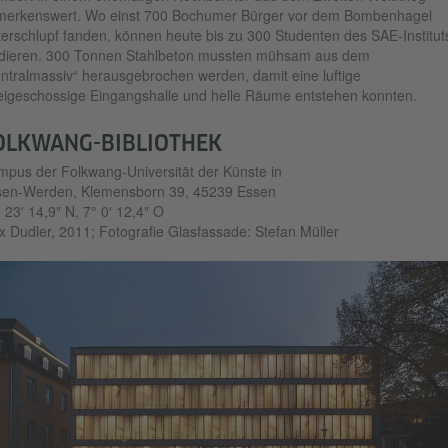
merkenswert. Wo einst 700 Bochumer Bürger vor dem Bombenhagel
erschlupf fanden, können heute bis zu 300 Studenten des SAE-Institut
dieren. 300 Tonnen Stahlbeton mussten mühsam aus dem
ntralmassiv“ herausgebrochen werden, damit eine luftige
igeschossige Eingangshalle und helle Räume entstehen konnten.
OLKWANG-BIBLIOTHEK
pus der Folkwang-Universität der Künste in
sen-Werden, Klemensborn 39, 45239 Essen
 23′ 14,9″ N, 7° 0′ 12,4″ O
 Dudler, 2011; Fotografie Glasfassade: Stefan Müller