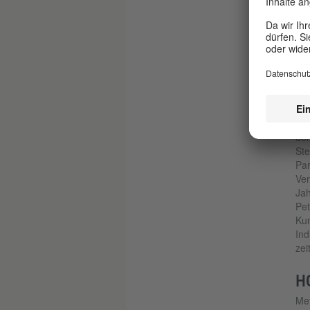
Foto: Tomas Riehle
Von
Boc
her
Top
Mau
dem
Ste
Par
Ver
Jah
Pet
Kun
Ind
zei
H
Met