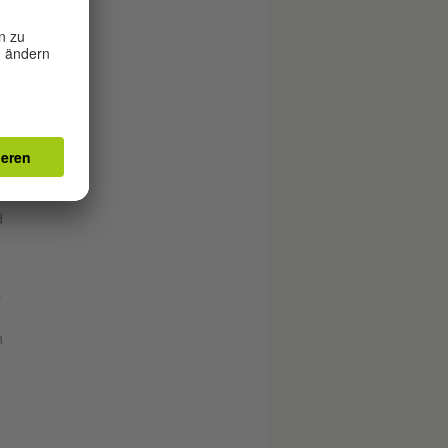
ie
s
d
r
n