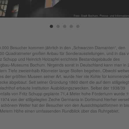
Foto: Stadt Bochum, Presse- und Informatio
.000 Besucher kommen jährlich in den „Schwarzen Diamanten“, den
00 Quadratmeter großen Anbau für Sonderausstellungen, und in das 
tz Schupp und Heinrich Holzapfel errichtete Bestandsgebäude des
gbau-Museums Bochum. Nirgends sonst in Deutschland kann man in 
ern Tiefe zweieinhalb Kilometer lange Stollen begehen. Obwohl weltwe
es der größten Museen seiner Art, wurde hier nie Kohle für kommerziel
cke abgebaut. Seit seiner Gründung 1860 dient die auf dem stillgeleg
lachthof erbaute Institution Ausbildungszwecken. Selbst der 1938/39
nfalls von Fritz Schupp geplante 71,4 Meter hohe Förderturm wurde 
 1974 von der stillgelegten Zeche Germania in Dortmund hierher verset
 schönem Wetter hat der Besucher von den Aussichtsplattformen in bis
Metern Höhe einen umfassenden Rundblick über das Ruhrgebiet.