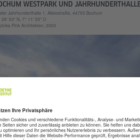
OCHUM WESTPARK UND JAHRHUNDERTHALL
der Jahrhunderthalle 1, Alleestraße, 44793 Bochum
 28′ 53″ N, 7° 11′ 55″ O
zinka Pink Architekten, 2003
Foto: Tomas R