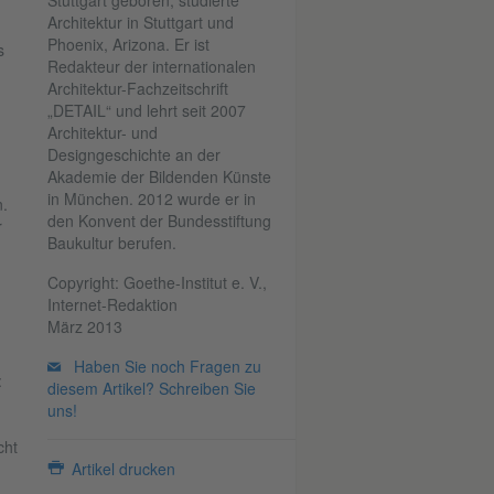
Stuttgart geboren, studierte
Architektur in Stuttgart und
n
Phoenix, Arizona. Er ist
s
Redakteur der internationalen
Architektur-Fachzeitschrift
„DETAIL“ und lehrt seit 2007
Architektur- und
Designgeschichte an der
Akademie der Bildenden Künste
in München. 2012 wurde er in
.
den Konvent der Bundesstiftung
r
Baukultur berufen.
Copyright: Goethe-Institut e. V.,
Internet-Redaktion
März 2013
Haben Sie noch Fragen zu
:
diesem Artikel? Schreiben Sie
uns!
cht
Artikel drucken