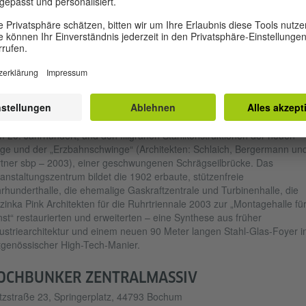
 1842 bis 1985 wurden auf dem 38 Hektar großen Gelände des
humer Westparks Kirchenglocken, Kanonen und ICE-Radreifen
gestellt. Noch heute dominieren die drei Terrassen des Kohleabbaus d
ografie. Die Architektur lebt vom Kontrast zwischen massiven
erwerksbauten wie dem „Colosseum“, einer Stützmauer mit Bögen au
 20. Jahrhundert, und den filigranen Stahlkonstruktionen der neuen
ge und der „Erzbahnschwinge“ (Architekten: Schlaich, Bergermann un
tner sbp – 2003), einer geschwungenen Schrägseilbrücke. Das
anstaltungszentrum bildet die 1902 erbaute, stützenfreie
rhunderthalle, die ehemalige Gaskraftzentrale und Turbinenhalle, die
zinka Pink Architekten für die Ruhrtriennale 2003 zur „Montagehalle fü
st“ restaurierten und erweiterten – eine Synthese aus früher
ustriearchitektur und einem neuen 90 Meter langen Stahl-Glas-Foyer i
tgenössischer High-Tech-Manier.
OCHBUNKER ZENTRALMASSIV
zstraße 23, Springerplatz, 44793 Bochum