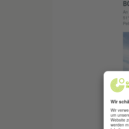
B
An 
51°
Pet