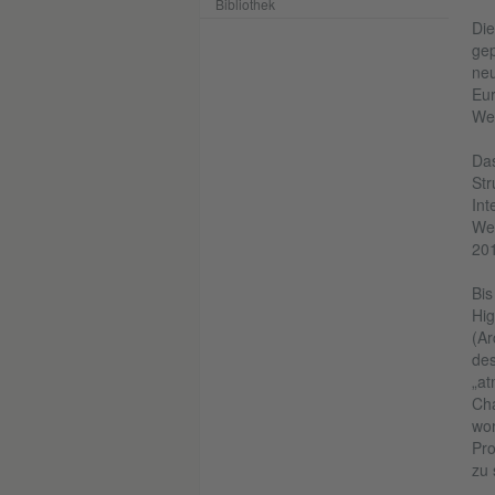
Bibliothek
Die
gep
neu
Eur
Wel
Das
Str
Int
Wei
20
Bis
Hig
(Ar
des
„at
Cha
wor
Pro
zu 