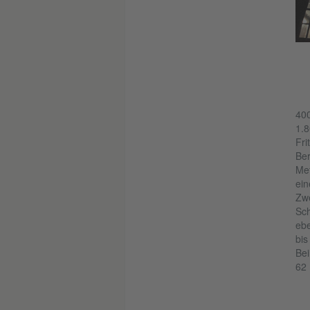
Foto: Stadt Bochum, Presse- und Informationsamt
400
1.8
Fri
Ber
Met
ein
Zwe
Sch
ebe
bis
Bei
62 