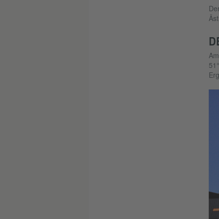
Der
Äst
D
Am
51°
Er