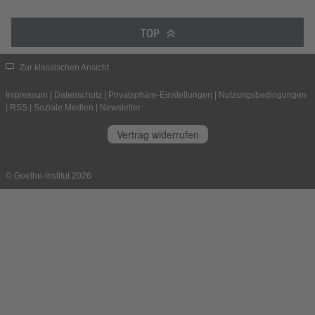
TOP
Zur klassischen Ansicht
Impressum
|
Datenschutz
|
Privatsphäre-Einstellungen
|
Nutzungsbedingungen
|
RSS
|
Soziale Medien
|
Newsletter
Vertrag widerrufen
© Goethe-Institut 2026