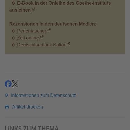
E-Book in der Onleihe des Goethe-Instituts
ausleihen
Rezensionen in den deutschen Medien:
Perlentaucher
Zeit online
Deutschlandfunk Kultur
teilen
teilen
Informationen zum Datenschutz
Artikel drucken
LINKS ZUM THEMA