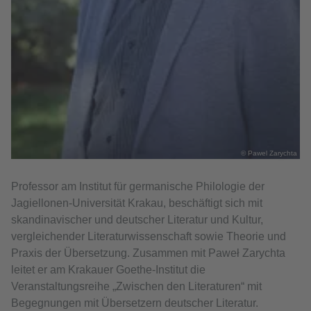
© Pawel Zarychta
Professor am Institut für germanische Philologie der
Jagiellonen-Universität Krakau, beschäftigt sich mit
skandinavischer und deutscher Literatur und Kultur,
vergleichender Literaturwissenschaft sowie Theorie und
Praxis der Übersetzung. Zusammen mit Paweł Zarychta
leitet er am Krakauer Goethe-Institut die
Veranstaltungsreihe „Zwischen den Literaturen“ mit
Begegnungen mit Übersetzern deutscher Literatur.