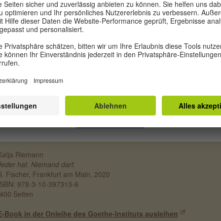
chung von persönlichen Erlebnissen, lebendigen Dialogen, gut
herchierten Tatsachen und historisch-politischen Hintergründen wirkt s
hentisch und kompetent zugleich. Statt Melancholie zeigt sie
ensfreude, statt Pathos setzt sie Humor ein, statt Klage weckt sie
fnung, statt Zeigefingermoral spricht sie vom Enthusiasmus. Riemann
gt, dass Veränderungen möglich sind. Zutiefst erschütternd, aber zugle
ensbejahend ist ihr Buch, unheimlich warm und offen. Und sie nimmt ih
er*innen auf die Reise mit. Nach der Lektüre ist man anders.
cheidener. Nachdenklicher. Humaner.
S. FISCHER
Katja Riemann
Jeder hat. Niemand darf.
S. Fischer, Frankfurt am Main, 2020
ISBN: 978-3-10-397313-6
400 Seiten
E-Book in der Onleihe des Goethe-Instituts ausleihen