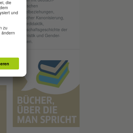
slowenischen
ie
Wechselbeziehungen,
literarischer Kanonisierung,
Literaturdidaktik,
Wissenschaftsgeschichte der
ich
Germanistik und Gender-
re
Diskursen.