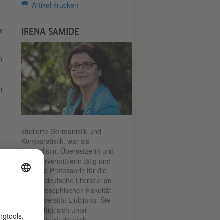
Artikel drucken
on
IRENA SAMIDE
0
er
studierte Germanistik und
Komparatistik, war als
Journalistin, Übersetzerin und
Literaturvermittlerin tätig und
ie,
ist heute Professorin für die
neuere deutsche Literatur an
n
der Philosophischen Fakultät
der Universität Ljubljana. Sie
beschäftigt sich unter
anderem mit deutsch-