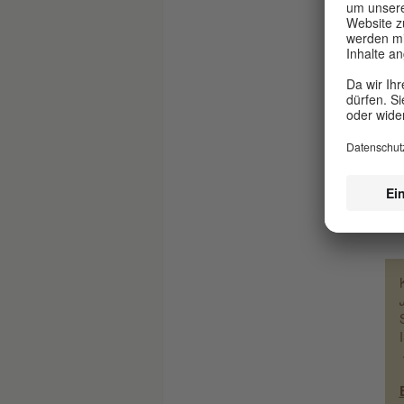
Mis
rec
aut
Leb
Hof
zei
leb
Les
Bes