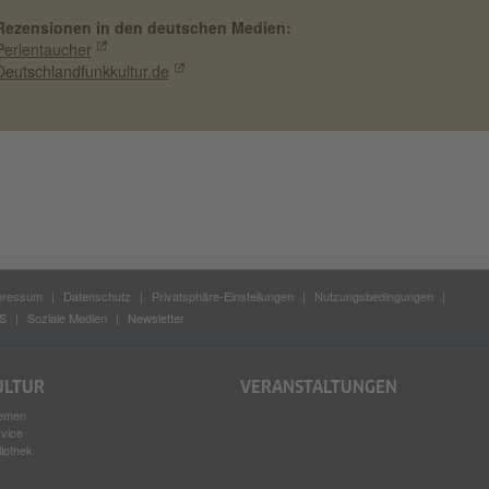
Rezensionen in den deutschen Medien:
Perlentaucher
Deutschlandfunkkultur.de
pressum
Datenschutz
Privatsphäre-Einstellungen
Nutzungsbedingungen
S
Soziale Medien
Newsletter
ULTUR
VERANSTALTUNGEN
emen
rvice
liothek