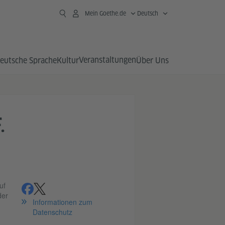
Mein Goethe.de
Deutsch
Veranstaltungen
eutsche Sprache
Kultur
Über Uns
.
uf
teilen
teilen
der
Informationen zum
Datenschutz