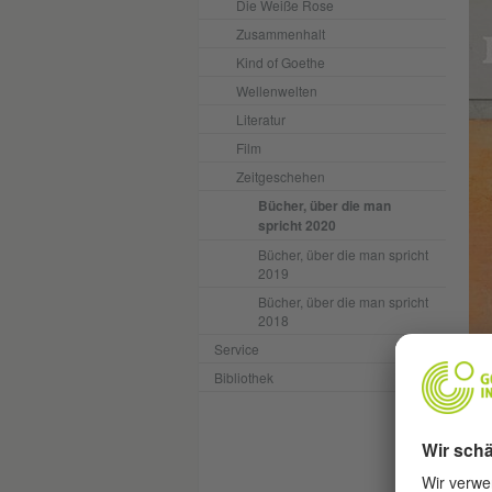
Die Weiße Rose
Zusammenhalt
Kind of Goethe
Wellenwelten
Literatur
Film
Zeitgeschehen
Bücher, über die man
spricht 2020
Bücher, über die man spricht
2019
Bücher, über die man spricht
2018
Service
Zwa
Bibliothek
das
Man
unt
Kin
Men