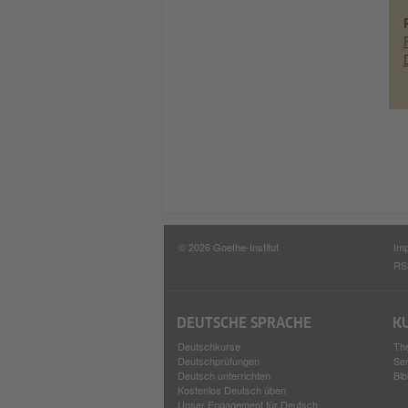
© 2026 Goethe-Institut
Im
RS
DEUTSCHE SPRACHE
K
Deutschkurse
Th
Deutschprüfungen
Se
Deutsch unterrichten
Bib
Kostenlos Deutsch üben
Unser Engagement für Deutsch