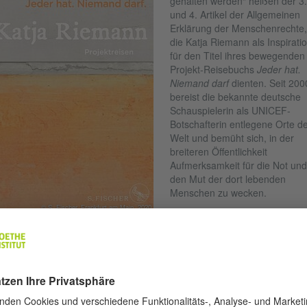
gehalten werden“ heißen der 3.
und 4. Artikel der Allgemeinen
Erklärung der Menschenrechte,
die Katja Riemann als Inspirati
für den Titel ihres bewegenden
Projekt-Reisebuchs
Jeder hat.
Niemand darf
dienten. Seit 200
bereist die bekannte deutsche
Schauspielerin als UNICEF-
Botschafterin entlegene Orte d
Welt und bemüht sich, in der
breiteren Öffentlichkeit
Aufmerksamkeit für die Not und
den Mut der dort lebenden
Menschen zu wecken.
© S. Fischer, Frankfurt am Main, 2020
Sie spricht von der
ngsprostituierung junger Mädchen in der Republik Moldau (wussten S
s es dort 300 Bordelle gibt?), Mädchen-Beschneidung in Senegal und
gelernährung in Burundi (wussten Sie, dass dort zwei von drei Kinder
erernährt sind?), von verlassenen, in Heimen lebenden AIDS-kranken
dern in Rumänien, Vergewaltigungsopfern in Ostkongo und
schenhandel in Nepal. Durch die fesselnde, erzählerisch gelungene