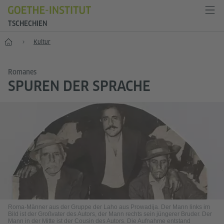
TSCHECHIEN
Start
Kultur
Romanes
SPUREN DER SPRACHE
Roma-Männer aus der Gruppe der Laho aus Prowadija. Der Mann links im
Bild ist der Großvater des Autors, der Mann rechts sein jüngerer Bruder. Der
Mann in der Mitte ist der Cousin des Autors. Die Aufnahme entstand