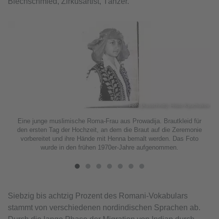
Blechschmied, Zirkusartist, Tänzer.
kov
Foto (Ausschnitt): Hristo Kyuchukov
Eine junge muslimische Roma-Frau aus Prowadija. Brautkleid für
den ersten Tag der Hochzeit, an dem die Braut auf die Zeremonie
vorbereitet und ihre Hände mit Henna bemalt werden. Das Foto
wurde in den frühen 1970er-Jahre aufgenommen.
Siebzig bis achtzig Prozent des Romani-Vokabulars
stammt von verschiedenen nordindischen Sprachen ab.