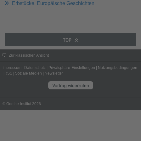
Erbstücke. Europäische Geschichten
TOP
Zur klassischen Ansicht
Impressum
|
Datenschutz
|
Privatsphäre-Einstellungen
|
Nutzungsbedingungen
|
RSS
|
Soziale Medien
|
Newsletter
Vertrag widerrufen
© Goethe-Institut 2026