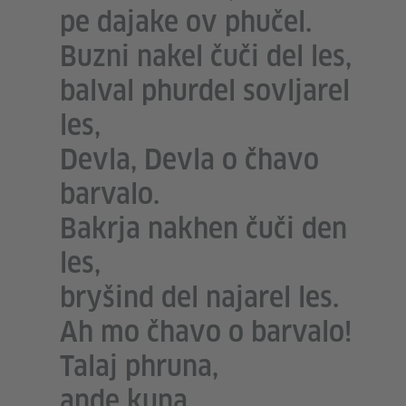
pe dajake ov phučel.
Buzni nakel čuči del les,
balval phurdel sovljarel
les,
Devla, Devla o čhavo
barvalo.
Bakrja nakhen čuči den
les,
bryšind del najarel les.
Ah mo čhavo o barvalo!
Talaj phruna,
ande kuna,