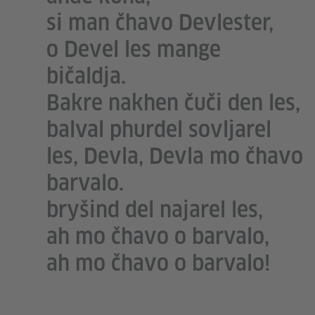
si man čhavo Devlester,
o Devel les mange
bičaldja.
Bakre nakhen čuči den les,
balval phurdel sovljarel
les, Devla, Devla mo čhavo
barvalo.
bryšind del najarel les,
ah mo čhavo o barvalo,
ah mo čhavo o barvalo!