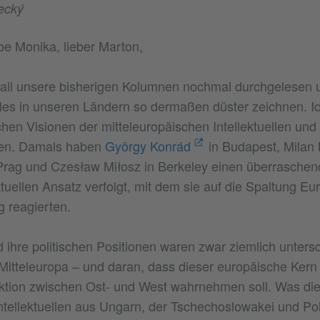
ecký
ebe Monika, lieber Marton,
 all unsere bisherigen Kolumnen nochmal durchgelesen u
les in unseren Ländern so dermaßen düster zeichnen. Ic
chen Visionen der mitteleuropäischen Intellektuellen und
ren. Damals haben
György Konrád
in Budapest, Milan 
 Prag und Czesław Miłosz in Berkeley einen überrasche
ektuellen Ansatz verfolgt, mit dem sie auf die Spaltung 
g reagierten.
 ihre politischen Positionen waren zwar ziemlich untersc
 Mitteleuropa – und daran, dass dieser europäische Kern
ktion zwischen Ost- und West wahrnehmen soll. Was die
Intellektuellen aus Ungarn, der Tschechoslowakei und Po