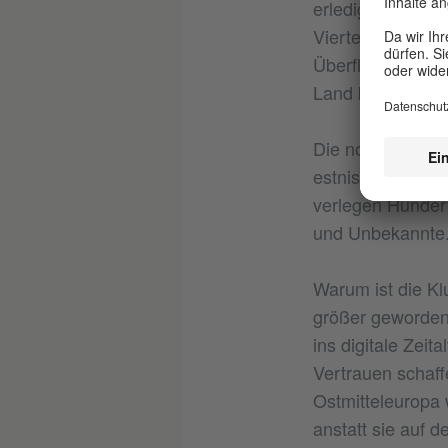
erledigen, sich 
Viertelstunde ei
Überfluss, sonde
Land keinen groß
Die notwendige T
estnischen Staat 
verlegen Hundert
und Unbekannte
Warum ist die K
größer geworden?
ins digitale Zeit
Vertrauen schaff
Ostmitteleuropa 
anstatt sie auf 