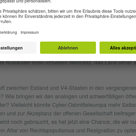
versichern, in drei Minuten die Steuererklärung machen un
n neues Unternehmen registrieren. Diese Innovationen si
rn aus Armut entstanden, weil sich das heruntergekomm
en Staatsapparat leisten konnte.
ransparenz, wer wann auf welche Daten im durchdigitali
Zugriff hat, hilft auch dabei, die Korruption zu bekämpf
e Ausländer ihren virtuellen Wohnsitz, das Land öffnet 
.
luft zwischen Estland und V4-Staaten in den vergangen
 Wie bringen wir den analogen und schwerfälligen öffen
alter? Vielleicht könnte Cyber-Ostmitteleuropa mehr Selb
en und zur Akzeptanz der offenen Gesellschaft beitragen
wird noch gebraucht, es hat jetzt eine Chance, die wir 
dem Altar von Rechtspopulismus und Resignation zu opfe