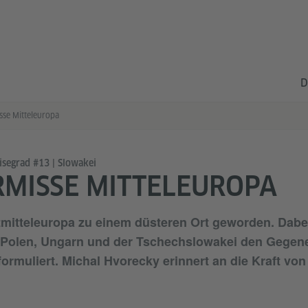
D
sse Mitteleuropa
isegrad #13 | Slowakei
RMISSE MITTELEUROPA
stmitteleuropa zu einem düsteren Ort geworden. Dab
in Polen, Ungarn und der Tschechslowakei den Gege
formuliert. Michal Hvorecky erinnert an die Kraft vo