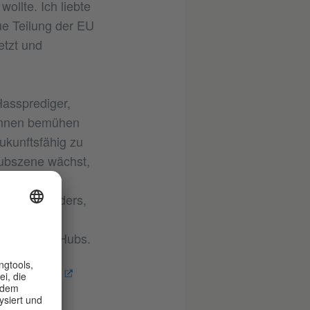
ollte. Ich liebte
ue Teilung der EU
etzt und
Hassprediger,
rInnen bemühen
ukunftsfähig zu
lubszene wächst,
rt. Und der
 ist das anders,
ffen, sie
kulturelle Hubs.
Bürgerkarte
eisungen