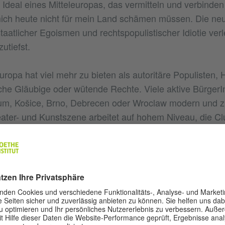
Ideal eines Mitteleuropas, das vermitteln und verbinden w
 mich heute nicht für mein Land schämen müssen. Die ne
taatlicher Egoismen und rechtspopulistischer Idiotie verl
utiefst.
ropa hat viel mehr zu bieten als autoritäre Populisten, 
sche Gläubige oder wütende Rechte. Viele aktive Bürge
rum, Košice, Brno, Debrecen oder Wroclaw modern und z
ater- und Kunstszene arbeitet auf hohem Niveau, die C
schrieben und gelesen, politische Diskurse werden initiie
 auch ganz gut. Früher wollten alle immer nur weg, heute
rück, um eine bessere Stadt oder bessere Region zu scha
s, bevölkern Co-Working Spaces, wissenschaftliche und 
eht, zeigt Estland. Dort kann man mit der
elektronischen 
98 Prozent der Esten nutzen) online wählen, Banküberw