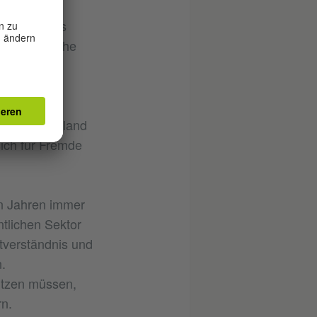
d in einer
nd nicht aus
ene baltische
sierten
en. Nach Estland
sich für Fremde
en Jahren immer
tlichen Sektor
stverständnis und
.
nutzen müssen,
rn.