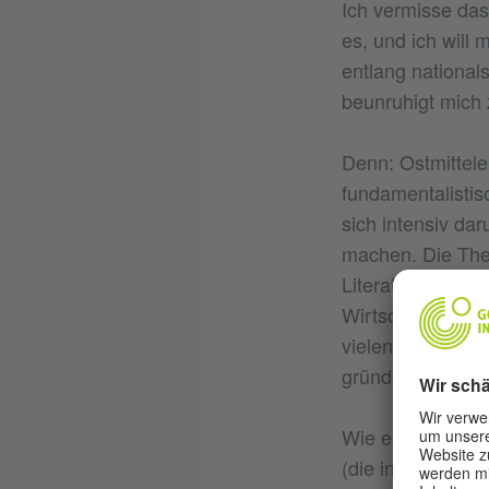
Ich vermisse das 
es, und ich will
entlang nationals
beunruhigt mich z
Denn: Ostmitteleu
fundamentalisti
sich intensiv da
machen. Die The
Literatur wird ge
Wirtschaft geht's
vielen kehren zu
gründen Start-Up
Wie es richtig g
(die inzwischen 