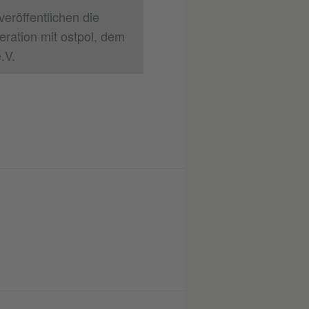
eröffentlichen die
ration mit ostpol, dem
.V.