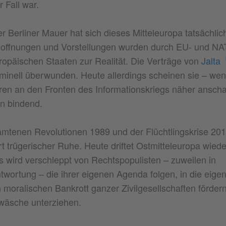
 Fall war.
r Berliner Mauer hat sich dieses Mitteleuropa tatsächlich
 Hoffnungen und Vorstellungen wurden durch EU- und NATO
uropäischen Staaten zur Realität. Die Verträge von
Jalta
minell überwunden. Heute allerdings scheinen sie – we
en an den Fronten des Informationskriegs näher anscha
in bindend.
tenen Revolutionen 1989 und der Flüchtlingskrise 2015
rt trügerischer Ruhe. Heute driftet Ostmitteleuropa wied
s wird verschleppt von Rechtspopulisten – zuweilen in
wortung – die ihrer eigenen Agenda folgen, in die eige
n moralischen Bankrott ganzer Zivilgesellschaften förder
wäsche unterziehen.