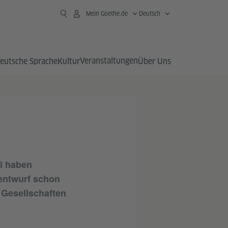
Mein Goethe.de
Deutsch
Veranstaltungen
eutsche Sprache
Kultur
Über Uns
ei haben
nentwurf schon
n Gesellschaften