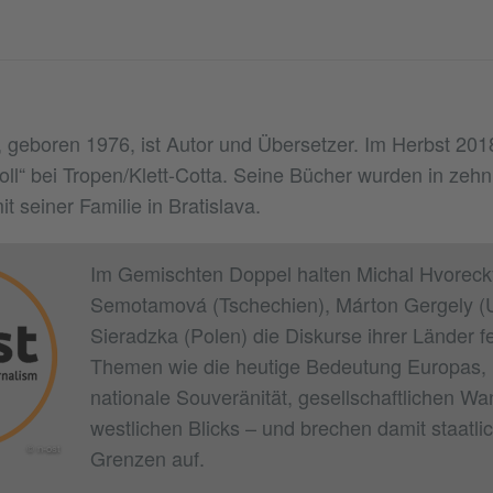
 geboren 1976, ist Autor und Übersetzer. Im Herbst 2018
ll“ bei Tropen/Klett-Cotta. Seine Bücher wurden in zeh
it seiner Familie in Bratislava.
Im Gemischten Doppel halten Michal Hvorecký
Semotamová (Tschechien), Márton Gergely (
Sieradzka (Polen) die Diskurse ihrer Länder f
Themen wie die heutige Bedeutung Europas,
nationale Souveränität, gesellschaftlichen Wa
westlichen Blicks – und brechen damit staatl
© n-ost
Grenzen auf.