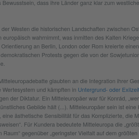
 Bewusstsein, dass ihre Länder ganz klar zum westliche
s der Westen die historischen Landschaften zwischen Os
n europäisch wahrnimmt, was inmitten des Kalten Kriege
 Orientierung an Berlin, London oder Rom kreierte einen 
 demokratischen Protests gegen die von der Sowjetunio
e.
itteleuropadebatte glaubten an die Integration ihrer Ges
he Wertesystem und kämpften in
Untergrund- oder Exilzeit
en der Diktatur. Ein Mitteleuropäer war für Konrád, „wer
ünstliches Gebilde hält (...). Mitteleuropäer sein ist eine
eine ästhetische Sensibilität für das Komplizierte, die 
eisen“. Für Kundera bedeutete Mitteleuropa die „größtm
n Raum“ gegenüber „geringster Vielfalt auf dem größten