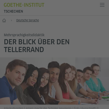
TSCHECHIEN
Start
Deutsche Sprache
Mehrsprachigkeitsdidaktik
DER BLICK ÜBER DEN
TELLERRAND
Interkulturelles Lernen macht die Schüler neugierig
|
Foto (Ausschnitt) ©