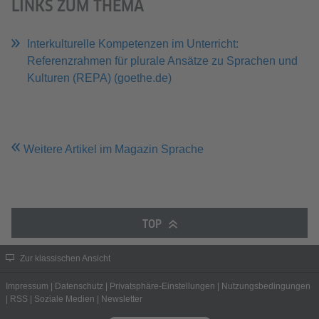
LINKS ZUM THEMA
Interkulturelle Kompetenzen im Unterricht:
Referenzrahmen für plurale Ansätze zu Sprachen und
Kulturen (REPA) (goethe.de)
Weitere Artikel im Magazin Sprache
TOP
Zur klassischen Ansicht
Impressum
|
Datenschutz
|
Privatsphäre-Einstellungen
|
Nutzungsbedingungen
|
RSS
|
Soziale Medien
|
Newsletter