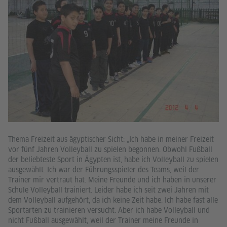
Th
ab
fi
fä
Thema Freizeit aus ägyptischer Sicht: „Ich habe in meiner Freizeit
Li
vor fünf Jahren Volleyball zu spielen begonnen. Obwohl Fußball
So
der beliebteste Sport in Ägypten ist, habe ich Volleyball zu spielen
di
ausgewählt. Ich war der Führungsspieler des Teams, weil der
wi
Trainer mir vertraut hat. Meine Freunde und ich haben in unserer
we
Schule Volleyball trainiert. Leider habe ich seit zwei Jahren mit
No
dem Volleyball aufgehört, da ich keine Zeit habe. Ich habe fast alle
Fa
Sportarten zu trainieren versucht. Aber ich habe Volleyball und
Dr
nicht Fußball ausgewählt, weil der Trainer meine Freunde in
Mä