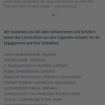
einem Team versammelt hat. Also unterstützten sie mich sehr.
mu
Trotzdem liebe ich auch Fußball.“
|
Goethe-Institut
Fä
al
ka
ka
Wir bedanken uns bei allen Schülerinnen und Schülern
sowie den Lehrkräften aus den folgenden Schulen für ihr
Engagement und ihre Teilnahme:
Safwa Sprachenschule, Ägypten
Jubilee Schule, Jordanien
1. Staatsgymnasium Rezekne, Lettland
Rigaer Waldorfschule, Lettland
Staatliche Berufsschule Vilshofen, Deutschland
Theodor-Fliedner-Gymnasium, Deutschland
Lycée Abdelkrim Raiss, Marokko
Gimnazjum Nr 3 im. Noblistów Polskich, Polen
Liceum J. Sobieskiego Tczew, Polen