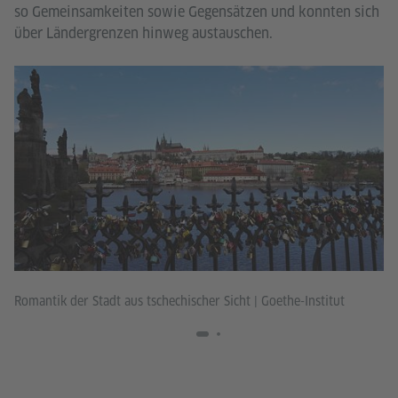
so Gemeinsamkeiten sowie Gegensätzen und konnten sich
über Ländergrenzen hinweg austauschen.
Romantik der Stadt aus tschechischer Sicht
|
Goethe-Institut
Ro