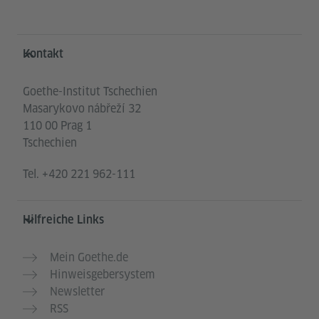
Service- und Informationsbereich
Kontakt
Goethe-Institut Tschechien
Masarykovo nábřeží 32
110 00 Prag 1
Tschechien
Tel.
+420 221 962-111
Hilfreiche Links
Mein Goethe.de
Hinweisgebersystem
Newsletter
RSS