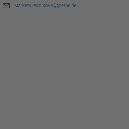
E-Mail
Marketa.Pscolkova@goethe.de