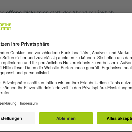
ine
statt, der Abend schließt ab
offene Diskussion
ebration of Alica Minar & col. with DJ dējāvi
.2025
5.10, 19:00
rägt von der Landschaft, die ihn umgibt: die
Bildern, Idealen, Ikonen und menschlichem
e zu einer verstreuten Zeit, in der wir aufhören
e, in den Fußstapfen des Heldentums und in der
ngen aus der Vergangenheit zu suchen. Wir können
zeichnen, in denen keine
 und wo Sanftmut, Ungewissheit und Zweifel
tärke und Furchtlosigkeit. Was sind die