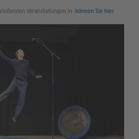
hließenden Veranstaltungen in
können Sie hier
@Alicja
Hoppel