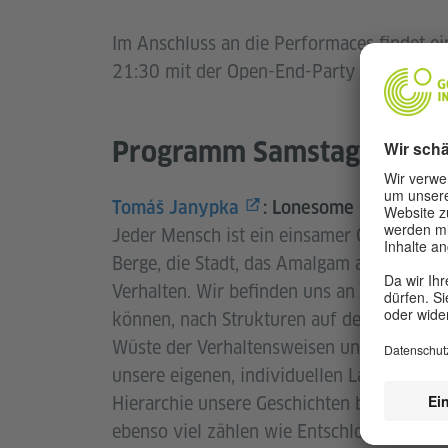
Im Anschluss an die Performaces findet e
21:30 mit der Open-End-Party
5 year cel
Programm Samstag, 25.10
Tomáš Janypka
:
Lonesome Cowboy | 2
Jeder Mensch ist ein einsamer Cowboy. Gep
Berge, die Stadt, das Amalgam aus Ideen, 
Verhalten. Wir befinden uns an der Schwell
können, nach Strukturen auf der Landkart
Wüste der Verhaltensweisen und Erinneru
unsere eigenen, individuellen Landkarten 
Hierarchie unsere Geschichten beherrscht
ebenso viel zählen wie Entschlossenheit, S