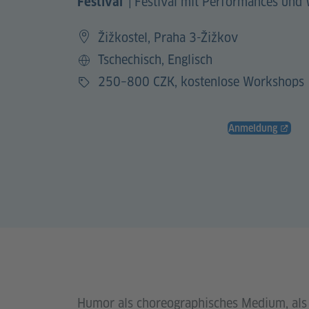
|
Festival mit Performances und
Festival
Žižkostel, Praha 3-Žižkov
Tschechisch, Englisch
Sprache
250–800 CZK, kostenlose Workshops
Preis
Anmeldung
Humor als choreographisches Medium, als 