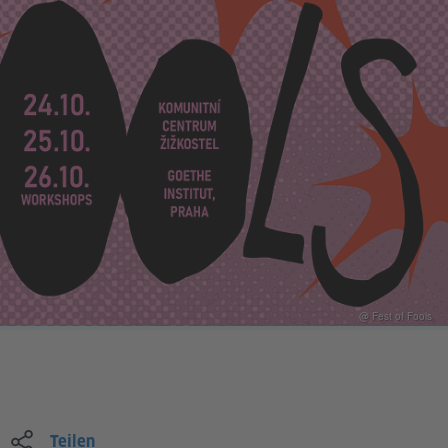
@ Fest of Fools
Teilen