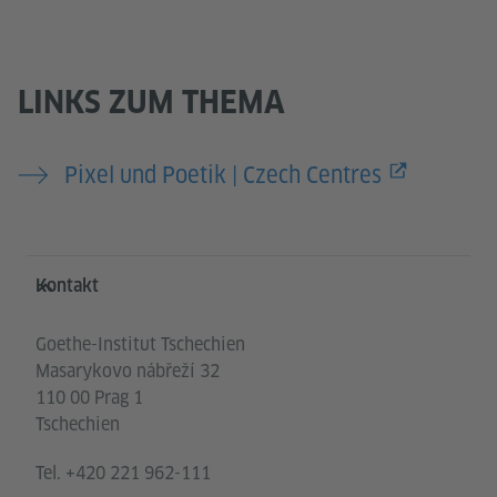
LINKS ZUM THEMA
Pixel und Poetik | Czech Centres
Service- und Informationsbereich
Kontakt
Goethe-Institut Tschechien
Masarykovo nábřeží 32
110 00 Prag 1
Tschechien
Tel.
+420 221 962-111