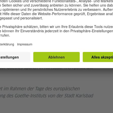
f Goethes Spuren in Karlsbad. Treffpunkt an der
ls des Goethe-Denkmals auf dem Goethe-Weg
uf Goethes Spuren in Karlsbad. Treffpunkt am
et im Rahmen der Tage des europäischen
ng des Goethe-Instituts von der Stadt Karlsbad