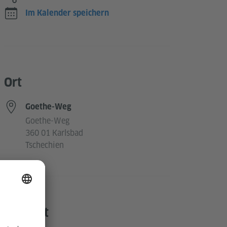
Im Kalender speichern
Ort
Goethe-Weg
Goethe-Weg
360 01 Karlsbad
Tschechien
Kontakt