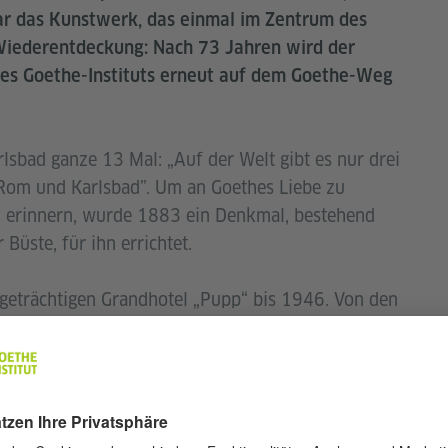
ar das Kunstwerk, das einmal im Zentrum des
Wiederentdeckung: Nach 73 Jahren wird der
des Goethe-Instituts erneut auf dem Goethe-Weg
sbad ganze 13 Mal: „Auf der Welt gibt es nur drei
 Rom und Karlsbad”. Um an Goethes Liebe zu
u erinnern, wurde 1883 ein Denkmal, bestehend
üste, für ihn errichtet.
geträchtigen Grandhotel „Pupp“ bis 1946. Von den
eiten Weltkrieges, blieb es zwar verschont, fiel
nen zum Opfer. Viele Jahrzehnte ruhte es dann
 Platz in Karlovy Vary wieder aufgestellt werden,
nd wechselhaften Geschichte der deutsch-