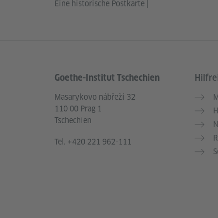
Eine historische Postkarte
|
Goethe-Institut Tschechien
Hilfre
Service- und Informationsbereich
Masarykovo nábřeží 32
M
110 00 Prag 1
H
Tschechien
N
R
Tel.
+420 221 962-111
S