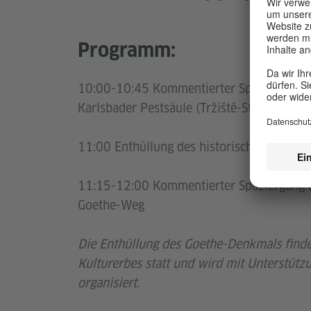
Programm:
10:00-10:45 Kommentierter Spaziergang au
Karlsbader Pestsäule (Tržiště-Straße)
11:00 Enthüllung des historischen Socke
11:15-12:00 Kommentierter Spaziergang a
Goethe-Weg
Die Enthüllung des Goethe-Denkmals find
Kulturerbes statt und wird mit Unterstützu
organisiert.