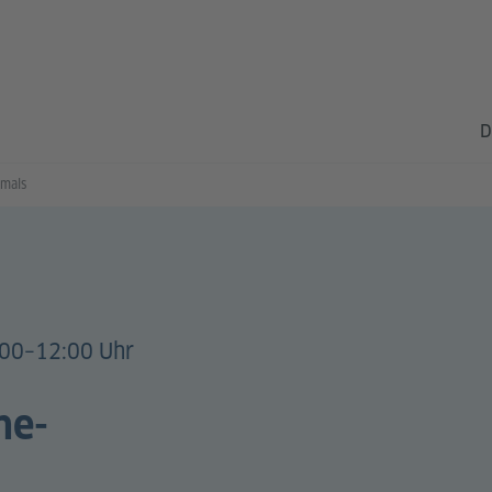
D
kmals
00–12:00 Uhr
he-