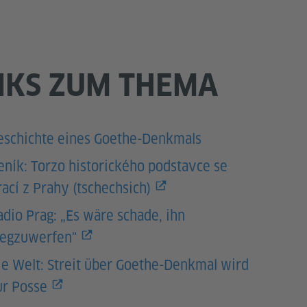
NKS ZUM THEMA
eschichte eines Goethe-Denkmals
eník: Torzo historického podstavce se
rací z Prahy (tschechsich)
adio Prag: „Es wäre schade, ihn
egzuwerfen"
ie Welt: Streit über Goethe-Denkmal wird
ur Posse