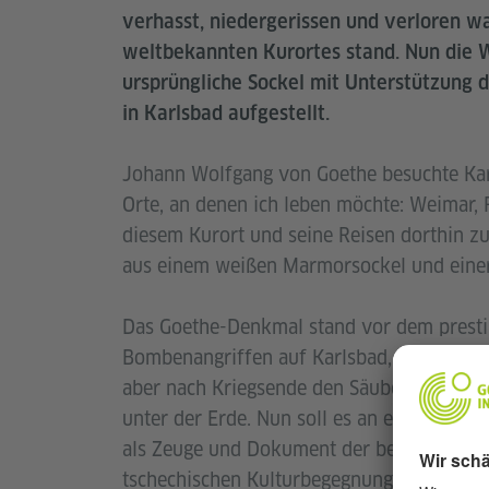
verhasst, niedergerissen und verloren w
weltbekannten Kurortes stand. Nun die 
ursprüngliche Sockel mit Unterstützung 
in Karlsbad aufgestellt.
Johann Wolfgang von Goethe besuchte Karl
Orte, an denen ich leben möchte: Weimar,
diesem Kurort und seine Reisen dorthin z
aus einem weißen Marmorsockel und einer B
Das Goethe-Denkmal stand vor dem presti
Bombenangriffen auf Karlsbad, Ende des Zw
aber nach Kriegsende den Säuberungsaktio
unter der Erde. Nun soll es an einem neuen
als Zeuge und Dokument der besonderen u
tschechischen Kulturbegegnung.