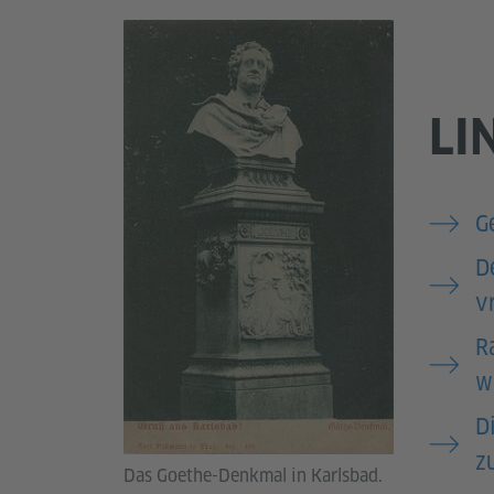
LI
G
D
v
R
w
D
z
Das Goethe-Denkmal in Karlsbad.