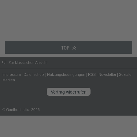
TOP
Zur klassischen Ansicht
Impressum
|
Datenschutz
|
Nutzungsbedingungen
|
RSS
|
Newsletter
|
Soziale
Medien
Vertrag widerrufen
© Goethe-Institut 2026