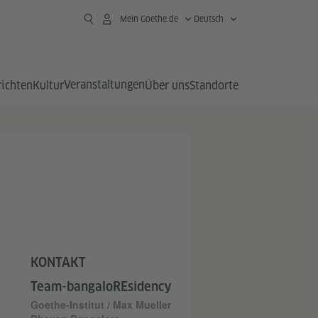
Mein Goethe.de
Deutsch
Veranstaltungen
richten
Kultur
Über uns
Standorte
KONTAKT
Team-bangaloREsidency
Goethe-Institut / Max Mueller