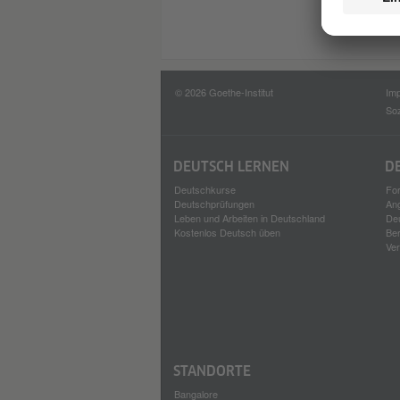
© 2026 Goethe-Institut
Im
Soz
DEUTSCH LERNEN
D
Deutschkurse
For
Deutschprüfungen
An
Leben und Arbeiten in Deutschland
Deu
Kostenlos Deutsch üben
Ber
Ver
STANDORTE
Bangalore