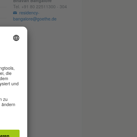
Bhavan Bangalore
Tel.
+91 80 22511300 - 304
residency-
bangalore@goethe.de