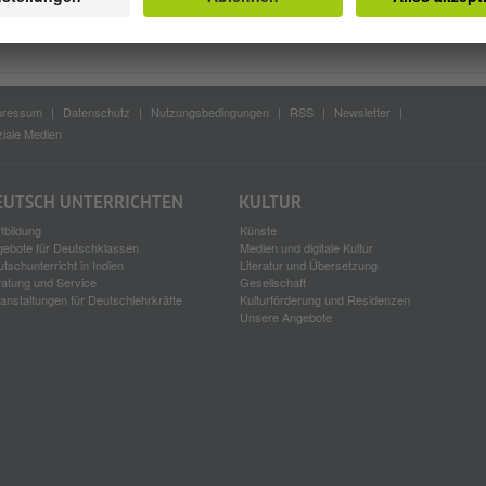
pressum
Datenschutz
Nutzungsbedingungen
RSS
Newsletter
iale Medien
EUTSCH UNTERRICHTEN
KULTUR
tbildung
Künste
gebote für Deutschklassen
Medien und digitale Kultur
tschunterricht in Indien
Literatur und Übersetzung
atung und Service
Gesellschaft
anstaltungen für Deutschlehrkräfte
Kulturförderung und Residenzen
Unsere Angebote