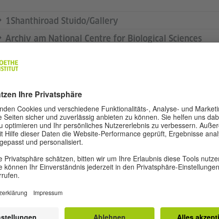
1Shanthiroad Stuido/Gallery
Archiv am National Centre for Biological Sciences
Attakkalari Centre for Movement Arts
Indian Music Experience Museum
The Indian Sonic Research Organisation
Kāṇike
Science Gallery Bengaluru