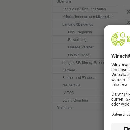
Über uns
Kontakt und Öffnungszeiten
Mitarbeiterinnen und Mitarbeiter
bangaloREsidency
Das Programm
Bewerbung
Unsere Partner
Double Road
bangaloREsidency-Expanded
Karriere
Partner und Förderer
NAGARIKA
IM TOD
Studio Quantum
Bibliothek