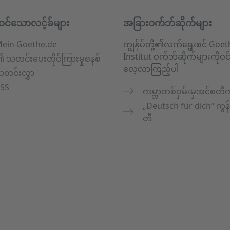
ဝင်သောလင့်ခ်များ
အခြားဝက်ဘ်ဆိုက်များ
ein Goethe.de
ကျွန်ုပ်တို့၏လက်ရွေးစင် Goet
Institut ဝက်ဘ်ဆိုက်များကိုဝ
 သတင်းပေးတိုင်ကြားမှုစနစ်
လေ့လာကြည့်ပါ
တင်းလွှာ
SS
ကမ္ဘာတစ်ဝှမ်းမှအင်စတီက
„Deutsch für dich“ ကွန
တီ