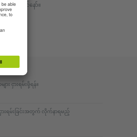
ိုက်ရအောင်နော်။
ား ငှားရမ်းဖို့ရန်။
ငှားရမ်းခြင်းအတွက် လိုက်နာရမည့်