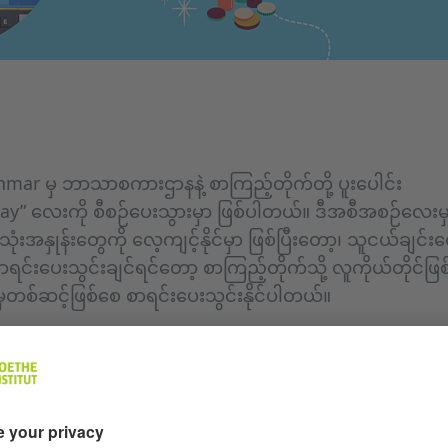
mar မှ ဘာသာစကားဌာနနဲ့ စာကြည့်တိုက်တို့ ပူးပေါင်း
day” လေးကို စီစဉ်ပေးသွားမှာ ဖြစ်ပါတယ်။ ဒီအစီအစဉ်လေး
းအနှုန်းတွေကို လေ့ကျင့်နိုင်မှာ ဖြစ်ပြီးတော့၊ သူငယ်ချင်းတ
ု့ စာရင်းပေးသွင်းချင်ရင်တော့ စာကြည့်တိုက်သို့ လူကိုယ်တိုင်
ှတစ်ဆင့်ဖြစ်စေ စာရင်းပေးသွင်းနိုင်ပါတယ်။
ar စာကြည့်တိုက်မှာ (၁)လမှာ (၁)ကြိမ်သာ ပြုလုပ်မှာဖြစ်ပ
၊ ဖုန်းနံပါတ်နှင့် German level ကိုပေးပို့ပြီး မြန်မြန်လေးစာရင