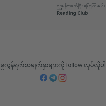
ဂျာမန်စာဖတ်ပြီး ပြောကြမယ်။
Reading Club
မှုကွန်ရက်စာမျက်နှာများကို follow လုပ်လို