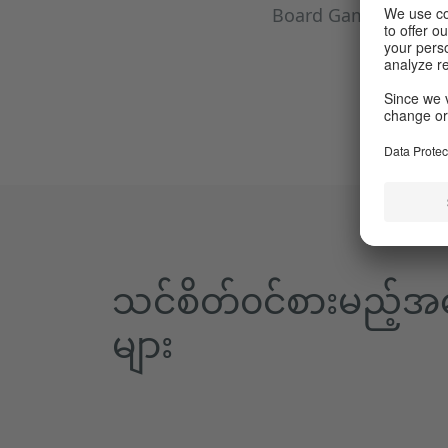
Board Game လေးတွေ 
သင်စိတ်၀င်စားမည့်
များ