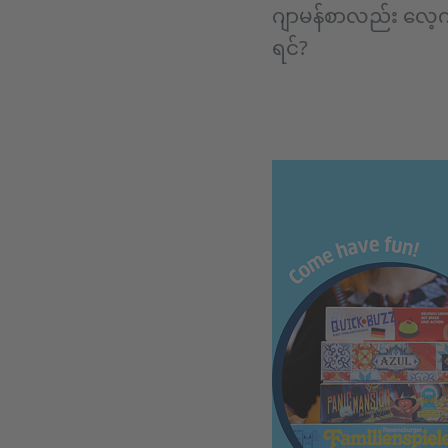
ဂျာမန်စာလည်း လေ့
ရင်?