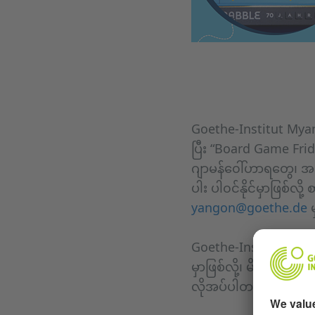
Goethe-Institut Myan
ပြီး “Board Game Fri
ဂျာမန်၀ေါ်ဟာရတွေ၊ အသုံ
ပါး ပါ၀င်နိုင်မှာဖြစ်လိ
yangon@goethe.de
မ
Goethe-Institut Myanm
မှာဖြစ်လို့၊ မိမိရဲ့အမည်
လိုအပ်ပါတယ်နော်။