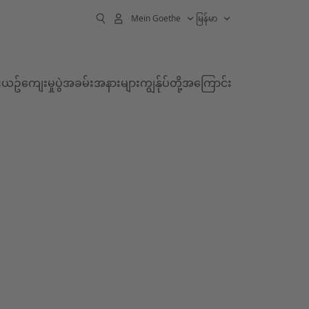
Mein Goethe
မြန်မာ
း
ယဥ်ကျေးမှု
ပွဲအခမ်းအနားများ
ကျွန်ုပ်တို့အကြောင်း