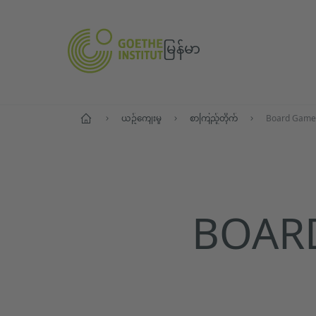
မြန်မာ
ပင်မစာမျက်နှာ
ယဥ်ကျေးမှု
စာကြည့်တိုက်
Board Game 
BOAR