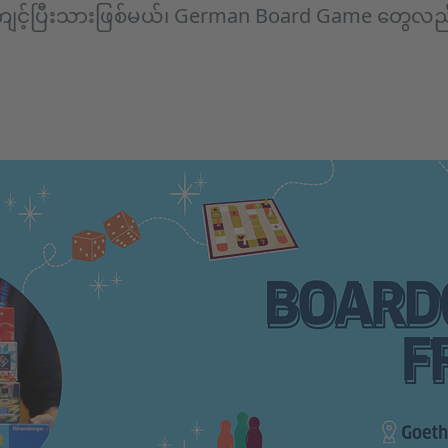
ကျင့်ပြီးသားဖြစ်မယ်၊ German Board Game တွေလည