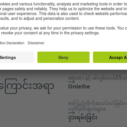
ကစားရင်း၊ ဂျာမန်စကားပြောလေးတွေကို အတူတူလေ့ကျင့်လ
eBooks နှင့် ဒစ်ဂျစ်တယ်မီဒီယာမျ
အကြောင်းအရာ
Onleihe
စာကြည့်တိုက်အသင်းဝင်ခြင်း၊ 
သတ်မှတ်ချက်များ။
ငှားရမ်းခြင်း