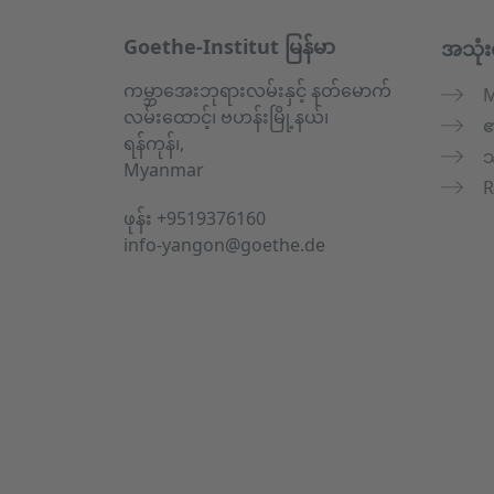
Service- und Informationsbereich
Goethe-Institut မြန်မာ
အသုံး
ကမ္ဘာအေးဘုရားလမ်းနှင့် နတ်မောက်
M
လမ်းထောင့်၊ ဗဟန်းမြို့နယ်၊
၏
ရန်ကုန်၊,
သ
Myanmar
R
ဖုန်း
+9519376160
info-yangon@goethe.de