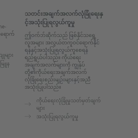
သတင်းအချက်အလက်လုံခြုံရေးနှ
င့်အသုံးပြုရလွယ်ကူမှု
he-
င်ရောက်
ဤဝက်ဘ်ဆိုက်သည် ဖြစ်နိုင်သရွေ့
လူအများ အလွယ်တကူဝင်ရောက်နိုင်
ရန်နှင့်အသုံးပြုရလွယ်ကူစေရန်
ျုများ
ရည်ရွယ်ပါသည်။ ကိုယ်ရေး
်မြူန
အချက်အလက်များကို ကျွန်ုပ်
တို့၏ကိုယ်ရေးအချက်အလက်
လုံခြုံရေးစည်းမျဉ်းများနှင့်အညီ
အသုံးပြုပါသည်။
ကိုယ်ရေးလုံခြုံမှုသတ်မှတ်ချက်
များ
အသုံးပြုရလွယ်ကူမှု