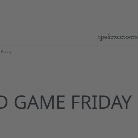
ဂျာမန်ဘာသာစကာ
Friday
D GAME FRIDAY