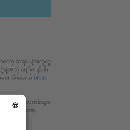
မှာတော့ ဆရာမနဲ့အတူတူ
ွေနဲ့အတူ ပျော်ပျော်ပါး
ဖြစ်စေ၊ အီးမေးလ်
biblio-
ြီး၊ (၆)ဦးသာ လက်ခံသွား
်းပေးသွင်းဖို့တော့