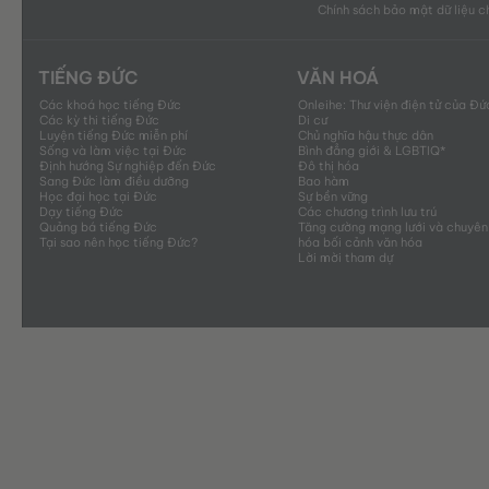
Chính sách bảo mật dữ liệu 
TIẾNG ĐỨC
VĂN HOÁ
Các khoá học tiếng Đức
Onleihe: Thư viện điện tử của Đứ
Các kỳ thi tiếng Đức
Di cư
Luyện tiếng Đức miễn phí
Chủ nghĩa hậu thực dân
Sống và làm việc tại Đức
Bình đẳng giới & LGBTIQ*
Định hướng Sự nghiệp đến Đức
Đô thị hóa
Sang Đức làm điều dưỡng
Bao hàm
Học đại học tại Đức
Sự bền vững
Dạy tiếng Đức
Các chương trình lưu trú
Quảng bá tiếng Đức
Tăng cường mạng lưới và chuyên
Tại sao nên học tiếng Đức?
hóa bối cảnh văn hóa
Lời mời tham dự