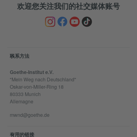
欢迎您关注我们的社交媒体账号
Service- und Informationsbereich
联系方法
Goethe-Institut e.V.
"Mein Weg nach Deutschland"
Oskar-von-Miller-Ring 18
80333 Munich
Allemagne
mwnd@goethe.de
有用的链接