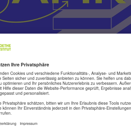
esien
eine Ausstellung? Was muss ich dabei beachten? Das T
smacher*innen aus Indonesien auf die Anforderungen die
urator und Ausstellungsmacher Leonhard Bartolomeus un
APIK in verschiedenen Video-Modulen Einblicke in die Pra
nts in den Bereichen Organisation, Produktion und Ko