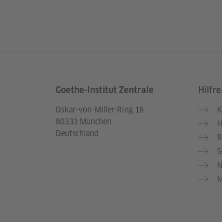
Goethe-Institut Zentrale
Hilfre
Service- und Informationsbereich
Oskar-von-Miller-Ring 18
K
80333 München
H
Deutschland
R
S
N
M