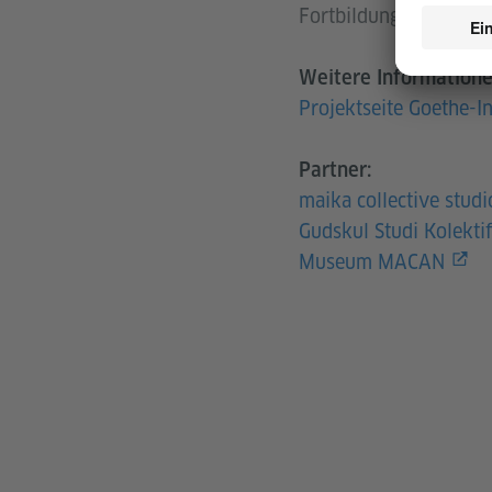
Fortbildung, Ausstell
Weitere Informatione
Projektseite Goethe-In
Partner:
maika collective studi
Gudskul Studi Kolekti
Museum MACAN