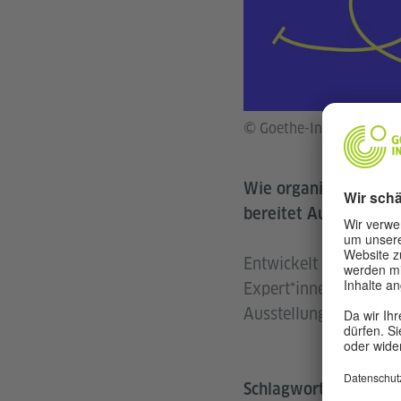
© Goethe-Institut Indon
Wie organisiere ich 
bereitet Ausstellung
Entwickelt mit dem K
Expert*innen, bietet 
Ausstellungsmanageme
Schlagworte: