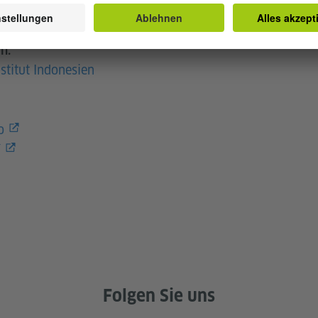
ung
n:
stitut Indonesien
o
f
Folgen Sie uns