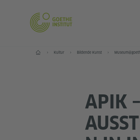
Start
Kultur
Bildende Kunst
Museum@goet
APIK 
AUSST