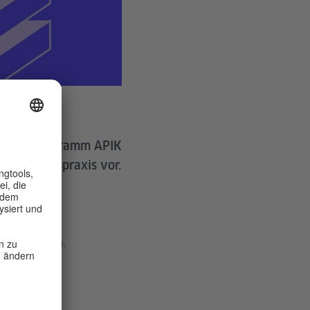
rainingsprogramm APIK
ser Berufspraxis vor.
d weiteren
xis des
mmunikation.