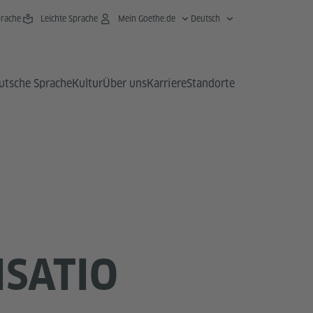
rache
Leichte Sprache
Mein Goethe.de
Deutsch
utsche Sprache
Kultur
Über uns
Karriere
Standorte
SATIO