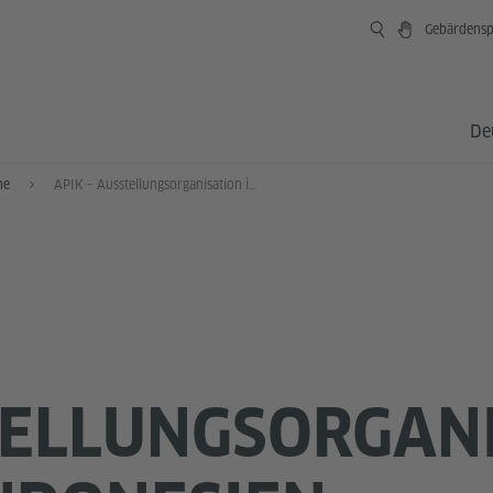
Gebärdensp
De
he
APIK – Ausstellungsorganisation in Indonesien
–
ELLUNGSORGANI