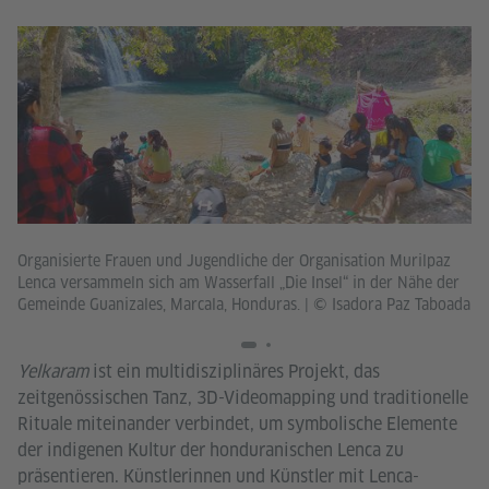
Ei
Organisierte Frauen und Jugendliche der Organisation Murilpaz
Bo
Lenca versammeln sich am Wasserfall „Die Insel“ in der Nähe der
lo
Gemeinde Guanizales, Marcala, Honduras.
|
© Isadora Paz Taboada
Ta
Yelkaram
ist ein multidisziplinäres Projekt, das
zeitgenössischen Tanz, 3D-Videomapping und traditionelle
Rituale miteinander verbindet, um symbolische Elemente
der indigenen Kultur der honduranischen Lenca zu
präsentieren. Künstlerinnen und Künstler mit Lenca-