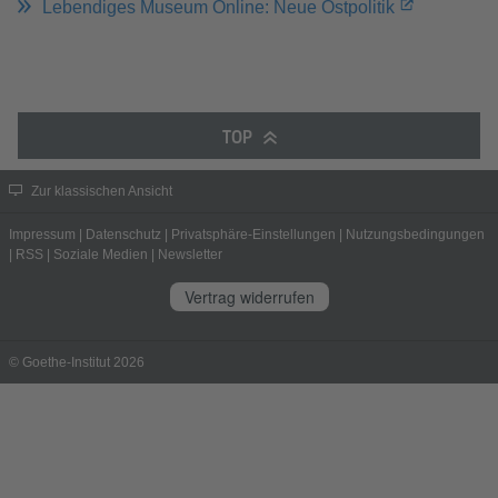
Lebendiges Museum Online: Neue Ostpolitik
TOP
Zur klassischen Ansicht
Impressum
|
Datenschutz
|
Privatsphäre-Einstellungen
|
Nutzungsbedingungen
|
RSS
|
Soziale Medien
|
Newsletter
Vertrag widerrufen
© Goethe-Institut 2026