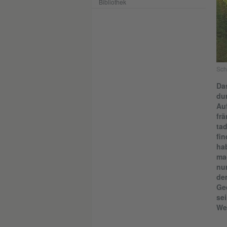
Bibliothek
Sch
Da
dur
Auf
frä
ta
fi
hab
mac
nu
de
Ged
sei
We