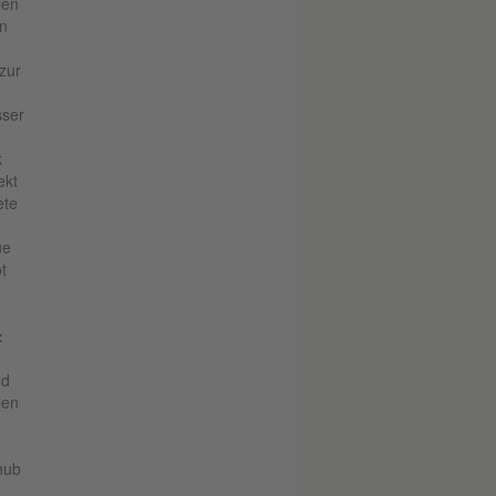
len
en
zur
sser
k
ekt
ete
ue
t
:
nd
len
hub