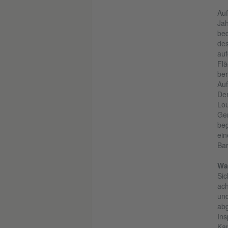
Auf
Jah
bed
des
auf
Flä
ber
Auf
Der
Lou
Gem
beg
ein
Bar
Wa
Sic
ach
und
abg
Ins
Kan