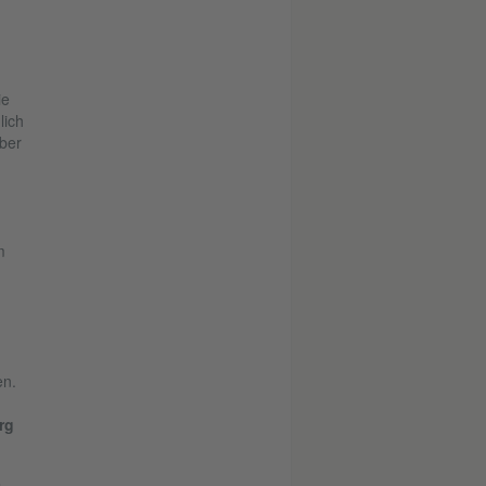
ie
lich
über
m
en.
rg