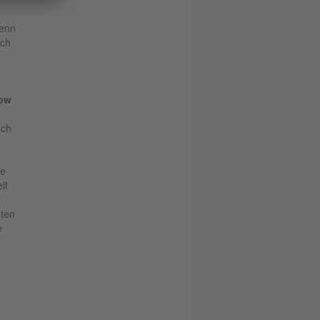
denn
uch
zow
ach
re
it
sten
e