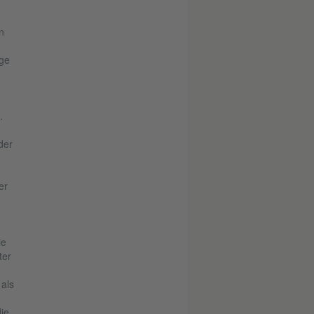
n
nge
.
der
er
ie
ter
als
ie