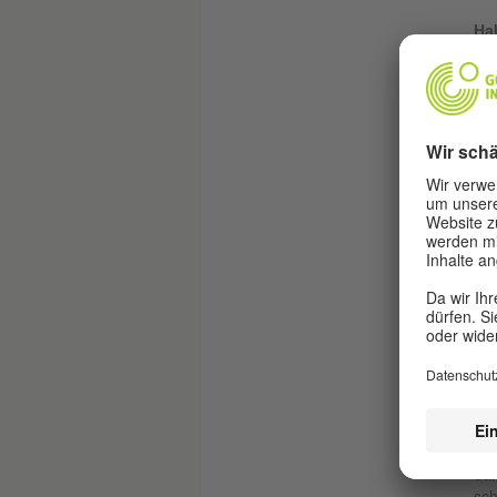
Hab
Dar
Zei
war
Gru
Bur
ang
Ge
Die
Pol
Im 
Frö
vie
Joh
hab
Rot
We
Der
dan
sch