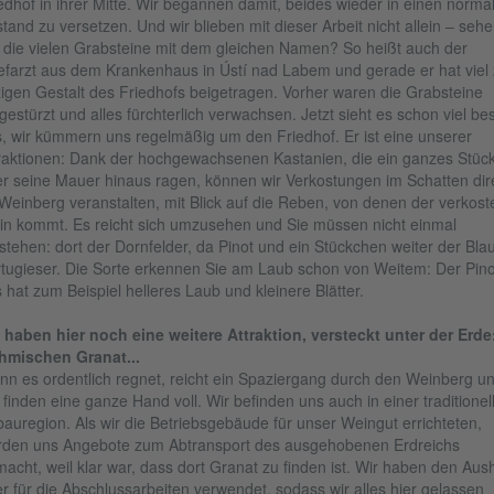
edhof in ihrer Mitte. Wir begannen damit, beides wieder in einen norma
tand zu versetzen. Und wir blieben mit dieser Arbeit nicht allein – seh
 die vielen Grabsteine mit dem gleichen Namen? So heißt auch der
farzt aus dem Krankenhaus in Ústí nad Labem und gerade er hat viel 
zigen Gestalt des Friedhofs beigetragen. Vorher waren die Grabsteine
estürzt und alles fürchterlich verwachsen. Jetzt sieht es schon viel be
, wir kümmern uns regelmäßig um den Friedhof. Er ist eine unserer
raktionen: Dank der hochgewachsenen Kastanien, die ein ganzes Stüc
r seine Mauer hinaus ragen, können wir Verkostungen im Schatten dir
Weinberg veranstalten, mit Blick auf die Reben, von denen der verkost
n kommt. Es reicht sich umzusehen und Sie müssen nicht einmal
stehen: dort der Dornfelder, da Pinot und ein Stückchen weiter der Bla
tugieser. Die Sorte erkennen Sie am Laub schon von Weitem: Der Pino
s hat zum Beispiel helleres Laub und kleinere Blätter.
 haben hier noch eine weitere Attraktion, versteckt unter der Erde
hmischen Granat...
n es ordentlich regnet, reicht ein Spaziergang durch den Weinberg u
 finden eine ganze Hand voll. Wir befinden uns auch in einer traditionel
auregion. Als wir die Betriebsgebäude für unser Weingut errichteten,
den uns Angebote zum Abtransport des ausgehobenen Erdreichs
acht, weil klar war, dass dort Granat zu finden ist. Wir haben den Aus
r für die Abschlussarbeiten verwendet, sodass wir alles hier gelassen