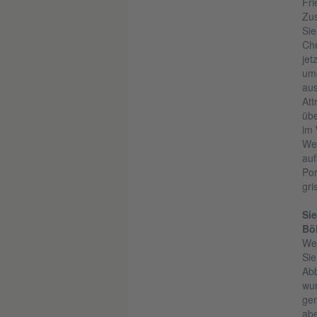
Fri
Zus
Sie
Che
jet
umg
aus
Att
übe
im 
Wei
auf
Por
gri
Sie
Bö
Wen
Sie
Abb
wur
gem
abe