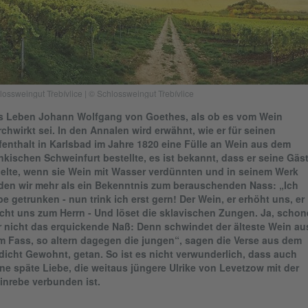
lossweingut Třebívlice | © Schlossweingut Třebívlice
s Leben Johann Wolfgang von Goethes, als ob es vom Wein
chwirkt sei. In den Annalen wird erwähnt, wie er für seinen
enthalt in Karlsbad im Jahre 1820 eine Fülle an Wein aus dem
nkischen Schweinfurt bestellte, es ist bekannt, dass er seine Gäs
delte, wenn sie Wein mit Wasser verdünnten und in seinem Werk
nden wir mehr als ein Bekenntnis zum berauschenden Nass: „Ich
e getrunken - nun trink ich erst gern! Der Wein, er erhöht uns, er
ht uns zum Herrn - Und löset die sklavischen Zungen. Ja, schon
r nicht das erquickende Naß: Denn schwindet der älteste Wein au
m Fass, so altern dagegen die jungen“, sagen die Verse aus dem
icht Gewohnt, getan. So ist es nicht verwunderlich, dass auch
ne späte Liebe, die weitaus jüngere Ulrike von Levetzow mit der
inrebe verbunden ist.