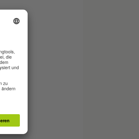
rer
ch
m.
en
ir
und