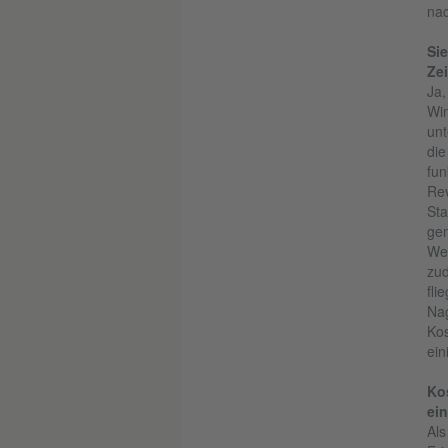
nac
Si
Zei
Ja,
Win
unt
die
fun
Rev
Sta
gen
Wei
zud
fli
Nag
Kos
ein
Ko
ein
Als