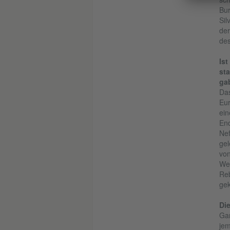
Bur
Sil
der
des
Ist
sta
ga
Das
Eur
ein
End
Nef
gel
von
Wei
Reb
gek
Di
Gan
jem