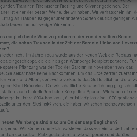
gunder, Traminer, Rheinischer Riesling und Silvaner gedeihen. Der
vaner ist einer der besten Weine, die wir haben. Wir verhätscheln ihn, 
 Ertrag an Trauben ist gegenüber anderen Sorten deutlich geringer. A
halb bauen ihn nur wenige Winzer an.
 es möglich heute Wein zu probieren, der von denselben Reben
mmt, die schon Trauben in der Zeit der Baronin Ulrike von Levet
ben?
 leider nicht. Im Jahre 1860 wurde aus der Neuen Welt die Reblaus n
opa eingeschleppt, die die hiesigen Weinberge komplett zerstörte. Für
e spätere Pflanzung war der Tod der Baronin im November 1899 das
e. Sie selbst hatte keine Nachkommen, um das Erbe zerrten zuerst ih
fen Franz und Albert; der zweite verkaufte das Gut letztlich an die unwe
egene Stadt Brüx/Most. Die wirtschaftliche Neuausrichtung ging schnell
 statten, auch hinterließen beide Kriege ihre Spuren. Wir haben die er
nberge im Jahre 2004 bepflanzt, älter ist lediglich eine 1970 gepflanzt
zeile unter dem Skršínský vrch, die haben wir schon hochgewachsen
auft.
e neuen Weinberge sind also am Ort der ursprünglichen?
z genau. Wir können uns leicht vorstellen, dass vor einhundert Jahren
and an demselben Platz gestanden hat wie wir gerade und darüber