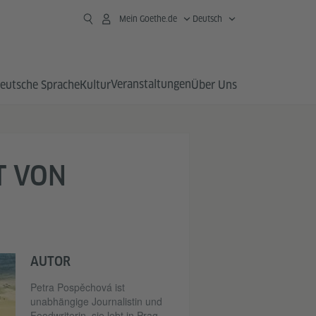
Mein Goethe.de
Deutsch
Veranstaltungen
eutsche Sprache
Kultur
Über Uns
T VON
AUTOR
Petra Pospěchová ist
unabhängige Journalistin und
Foodwriterin, sie lebt in Prag.