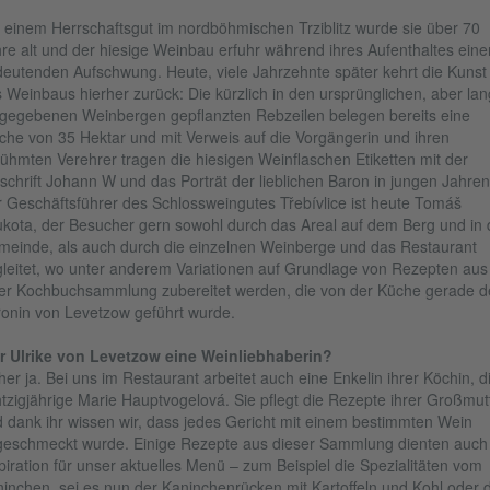
 einem Herrschaftsgut im nordböhmischen Trziblitz wurde sie über 70
re alt und der hiesige Weinbau erfuhr während ihres Aufenthaltes eine
eutenden Aufschwung. Heute, viele Jahrzehnte später kehrt die Kunst
 Weinbaus hierher zurück: Die kürzlich in den ursprünglichen, aber la
gegebenen Weinbergen gepflanzten Rebzeilen belegen bereits eine
che von 35 Hektar und mit Verweis auf die Vorgängerin und ihren
ühmten Verehrer tragen die hiesigen Weinflaschen Etiketten mit der
schrift Johann W und das Porträt der lieblichen Baron in jungen Jahren
 Geschäftsführer des Schlossweingutes Třebívlice ist heute Tomáš
kota, der Besucher gern sowohl durch das Areal auf dem Berg und in 
einde, als auch durch die einzelnen Weinberge und das Restaurant
leitet, wo unter anderem Variationen auf Grundlage von Rezepten aus
er Kochbuchsammlung zubereitet werden, die von der Küche gerade d
onin von Levetzow geführt wurde.
r Ulrike von Levetzow eine Weinliebhaberin?
her ja. Bei uns im Restaurant arbeitet auch eine Enkelin ihrer Köchin, d
tzigjährige Marie Hauptvogelová. Sie pflegt die Rezepte ihrer Großmut
 dank ihr wissen wir, dass jedes Gericht mit einem bestimmten Wein
eschmeckt wurde. Einige Rezepte aus dieser Sammlung dienten auch 
piration für unser aktuelles Menü – zum Beispiel die Spezialitäten vom
inchen, sei es nun der Kaninchenrücken mit Kartoffeln und Kohl oder d