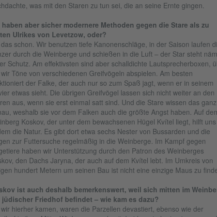
hdachte, was mit den Staren zu tun sei, die an seine Ernte gingen.
e haben aber sicher modernere Methoden gegen die Stare als zu
ten Ulrikes von Levetzow, oder?
 das schon. Wir benutzen tiefe Kanonenschläge, in der Saison laufen d
zer durch die Weinberge und schießen in die Luft – der Star steht näm
er Schutz. Am effektivsten sind aber schalldichte Lautsprecherboxen, 
 wir Töne von verschiedenen Greifvögeln abspielen. Am besten
ktioniert der Falke, der auch nur so zum Spaß jagt, wenn er in seinem
ier etwas sieht. Die übrigen Greifvögel lassen sich nicht weiter an den
ren aus, wenn sie erst einmal satt sind. Und die Stare wissen das ganz
au, weshalb sie vor dem Falken auch die größte Angst haben. Auf de
nberg Koskov, der unter dem bewachsenen Hügel Kvítel liegt, hilft uns
em die Natur. Es gibt dort etwa sechs Nester von Bussarden und die
egen zur Futtersuche regelmäßig in die Weinberge. Im Kampf gegen
etiere haben wir Unterstützung durch den Patron des Weinberges
kov, den Dachs Jaryna, der auch auf dem Kvítel lebt. Im Umkreis von
igen hundert Metern um seinen Bau ist nicht eine einzige Maus zu find
skov ist auch deshalb bemerkenswert, weil sich mitten im Weinbe
 jüdischer Friedhof befindet – wie kam es dazu?
 wir hierher kamen, waren die Parzellen devastiert, ebenso wie der