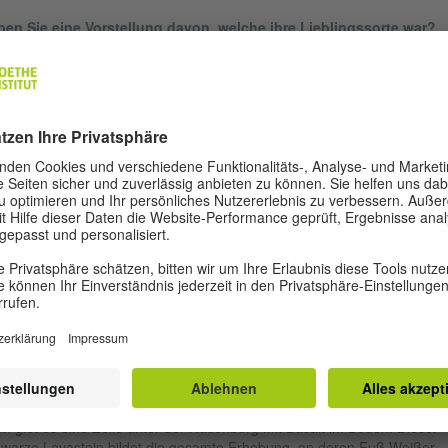
en Sie eine Vorstellung davon, welche ihre Lieblingssorte war?
über schweigen die Annalen, wir wissen aber, welche Sorten hier zu ih
t angebaut wurden. Professor Kraus, der uns bei der Pflanzung behilfli
, wählte die Sorten für die jeweiligen Weinberge hauptsächlich auf
ndlage zeitgenössischer Schriften aus. Traditionell wurden hier
gunder, aber auch rheinischer Riesling, Traminer und St. Laurent
ebaut.
deiht hier auch Rotwein?
 mährischen Winzer sagen über uns, dass wir Wein nördlich des
arkreises anbauen würden, wir aber haben mit dem Klima kein Proble
Gegenteil, manchmal wenn es in Südmähren friert, überstehen wir die
ste ohne Probleme. Bei Blindverkostungen des hiesigen Rotweins tipp
le auf einen Wein aus der Toskana – dies betrifft vor allem den Cuvée
ann W, ein Spätburgunder mit einem kleineren Anteil an St. Laurent. W
en hier einen sehr guten Boden, einige Rebzeilen eignen sich für
wein, andere für weißen.
iße Sorten wachsen bei Ihnen auf welchem Boden?
 größte unserer Weinberge, der Koskov, besteht aus reinem Kalkspat 
n gibt es eine Zeile unter der Hasenburg mit Basalt im Boden. Dieser
warze Lavastein bildet die gesamte Erhebung, an deren Fuß Weißer