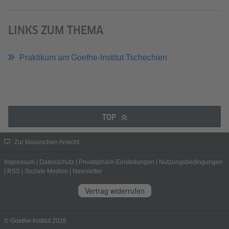
LINKS ZUM THEMA
Praktikum am Goethe-Institut Tschechien
TOP
Zur klassischen Ansicht
Impressum
|
Datenschutz
|
Privatsphäre-Einstellungen
|
Nutzungsbedingungen
|
RSS
|
Soziale Medien
|
Newsletter
Vertrag widerrufen
© Goethe-Institut 2026