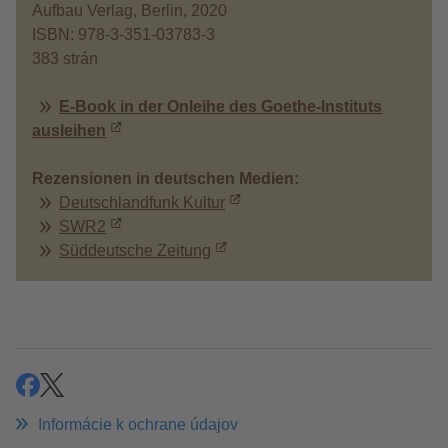
Aufbau Verlag, Berlin, 2020
ISBN: 978-3-351-03783-3
383 strán
E-Book in der Onleihe des Goethe-Instituts
ausleihen
Rezensionen in deutschen Medien:
Deutschlandfunk Kultur
SWR2
Süddeutsche Zeitung
zdieľať
zdieľať
Informácie k ochrane údajov