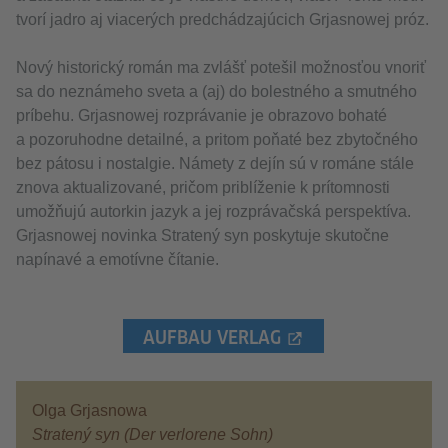
tvorí jadro aj viacerých predchádzajúcich Grjasnowej próz.
Nový historický román ma zvlášť potešil možnosťou vnoriť
sa do neznámeho sveta a (aj) do bolestného a smutného
príbehu. Grjasnowej rozprávanie je obrazovo bohaté
a pozoruhodne detailné, a pritom poňaté bez zbytočného
bez pátosu i nostalgie. Námety z dejín sú v románe stále
znova aktualizované, pričom priblíženie k prítomnosti
umožňujú autorkin jazyk a jej rozprávačská perspektíva.
Grjasnowej novinka Stratený syn poskytuje skutočne
napínavé a emotívne čítanie.
AUFBAU VERLAG
Olga Grjasnowa
Stratený syn (Der verlorene Sohn)