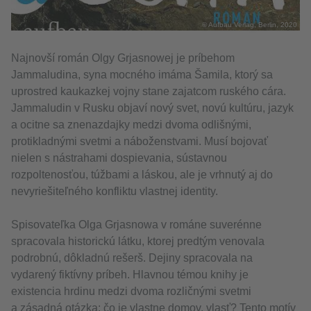
© Aufbau Verlag, Berlin, 2020
Najnovší román Olgy Grjasnowej je príbehom
Jammaludina, syna mocného imáma Šamila, ktorý sa
uprostred kaukazkej vojny stane zajatcom ruského cára.
Jammaludin v Rusku objaví nový svet, novú kultúru, jazyk
a ocitne sa znenazdajky medzi dvoma odlišnými,
protikladnými svetmi a náboženstvami. Musí bojovať
nielen s nástrahami dospievania, sústavnou
rozpoltenosťou, túžbami a láskou, ale je vrhnutý aj do
nevyriešiteľného konfliktu vlastnej identity.
Spisovateľka Olga Grjasnowa v románe suverénne
spracovala historickú látku, ktorej predtým venovala
podrobnú, dôkladnú rešerš. Dejiny spracovala na
vydarený fiktívny príbeh. Hlavnou témou knihy je
existencia hrdinu medzi dvoma rozličnými svetmi
a zásadná otázka: čo je vlastne domov, vlasť? Tento motív